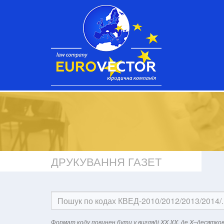
ДРУКУВАННЯ ГАЗЕТ
Формат кодy повинен бути у вигляді XX.XX, де X–десятков