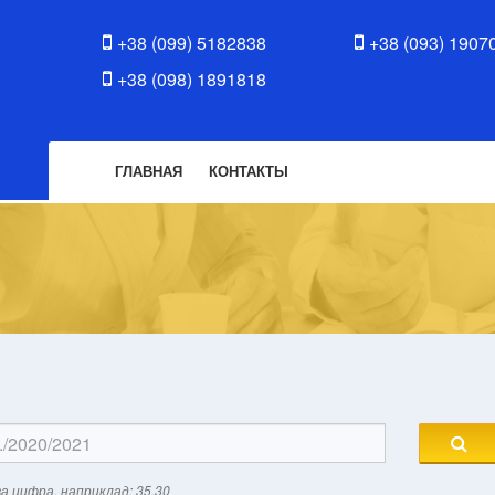
+38 (099) 5182838
+38 (093) 1907
+38 (098) 1891818
ГЛАВНАЯ
КОНТАКТЫ
а цифра, наприклад: 35.30