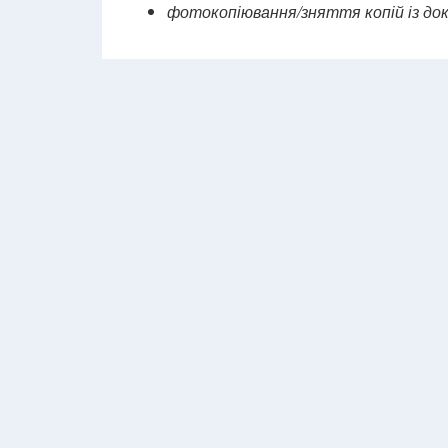
фотокопіювання/зняття копій із док