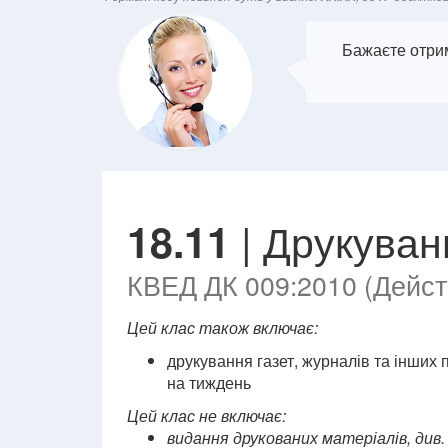
Бажаєте отрим
| Друкуван
18.11
КВЕД ДК 009:2010 (Действ
Цей клас також включає:
друкування газет, журналів та інших
на тиждень
Цей клас не включає:
видання друкованих матеріалів, див