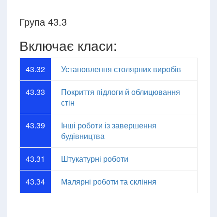
Група 43.3
Включає класи:
43.32
Установлення столярних виробів
43.33
Покриття підлоги й облицювання
стін
43.39
Інші роботи із завершення
будівництва
43.31
Штукатурні роботи
43.34
Малярні роботи та скління