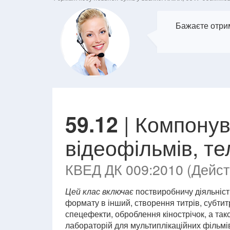
Бажаєте отрим
| Компонув
59.12
відеофільмів, те
КВЕД ДК 009:2010 (Действ
Цей клас включає
поствиробничу діяльніст
формату в інший, створення титрів, субтитр
спецефекти, оброблення кінострічок, а тако
лабораторій для мультиплікаційних фільмі