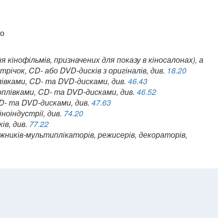
що
 кінофільмів, призначених для показу в кіносалонах), а
річок, CD- або DVD-дисків з оригіналів, див.
18.20
івками, CD- та DVD-дисками, див.
46.43
плівками, CD- та DVD-дисками, див.
46.52
CD- та DVD-дисками, див.
47.63
іноіндустрії, див.
74.20
ів, див.
77.22
жників-мультиплікаторів, режисерів, декораторів,