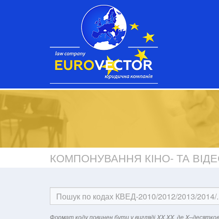
КОМПОНУВАННЯ КІНО- ТА ВІДЕ
Формат кодy повинен бути у вигляді XX.XX, де X–десятков