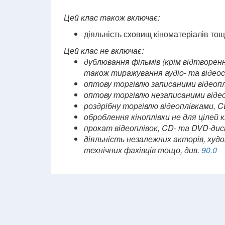
Цей клас також включає:
діяльність сховищ кіноматеріалів то
Цей клас не включає:
дублювання фільмів (крім відтворення
також тиражування аудіо- та відеост
оптову торгівлю записаними відеопл
оптову торгівлю незаписаними відео
роздрібну торгівлю відеоплівками, 
оброблення кіноплівки не для цілей к
прокат відеоплівок, CD- та DVD-диск
діяльність незалежних акторів, худо
технічних фахівців тощо, див.
90.0