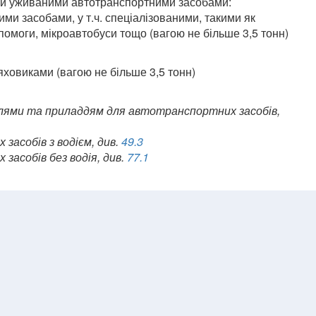
и й уживаними автотранспортними засобами:
и засобами, у т.ч. спеціалізованими, такими як
помоги, мікроавтобуси тощо (вагою не більше 3,5 тонн)
яховиками (вагою не більше 3,5 тонн)
лями та приладдям для автотранспортних засобів,
засобів з водієм, див.
49.3
засобів без водія, див.
77.1