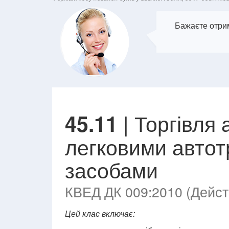
Бажаєте отрим
| Торгівля
45.11
легковими авто
засобами
КВЕД ДК 009:2010 (Действ
Цей клас включає: