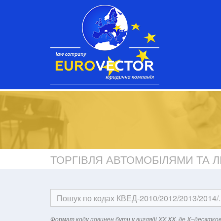
ТОРГІВЛЯ АВТОМОБІЛЯМИ ТА
Формат кодy повинен бути у вигляді XX.XX, де X–десятков