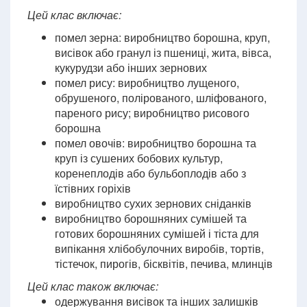
Цей клас включає:
помел зерна: виробництво борошна, круп,
висівок або гранул із пшениці, жита, вівса,
кукурудзи або інших зернових
помел рису: виробництво лущеного,
обрушеного, полірованого, шліфованого,
пареного рису; виробництво рисового
борошна
помел овочів: виробництво борошна та
круп із сушених бобових культур,
коренеплодів або бульбоплодів або з
їстівних горіхів
виробництво сухих зернових сніданків
виробництво борошняних сумішей та
готових борошняних сумішей і тіста для
випікання хлібобулочних виробів, тортів,
тістечок, пирогів, бісквітів, печива, млинців
Цей клас також включає:
одержування висівок та інших залишків