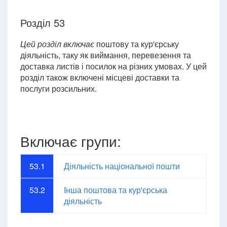
Розділ 53
Цей розділ включає
поштову та кур'єрську
діяльність, таку як виймання, перевезення та
доставка листів і посилок на різних умовах. У цей
розділ також включені місцеві доставки та
послуги розсильних.
Включає групи:
53.1
Діяльність національної пошти
53.2
Інша поштова та кур'єрська
діяльність