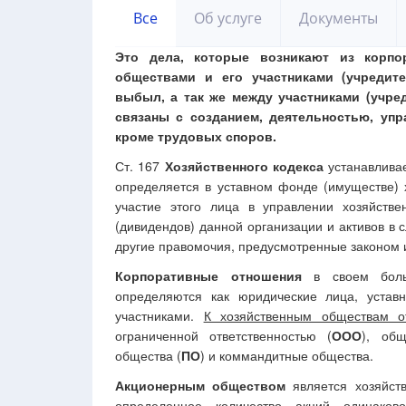
Все
Об услуге
Документы
Это дела, которые возникают из корпо
обществами и его участниками (учредите
выбыл, а так же между участниками (учре
связаны с созданием, деятельностью, упр
кроме трудовых споров.
Ст. 167
Хозяйственного кодекса
устанавлива
определяется в уставном фонде (имуществе) 
участие этого лица в управлении хозяйств
(дивидендов) данной организации и активов в с
другие правомочия, предусмотренные законом 
Корпоративные отношения
в своем больш
определяются как юридические лица, устав
участниками.
К хозяйственным обществам о
ограниченной ответственностью (
ООО
), общ
общества (
ПО
) и коммандитные общества.
Акционерным обществом
является хозяйст
определенное количество акций одинаков