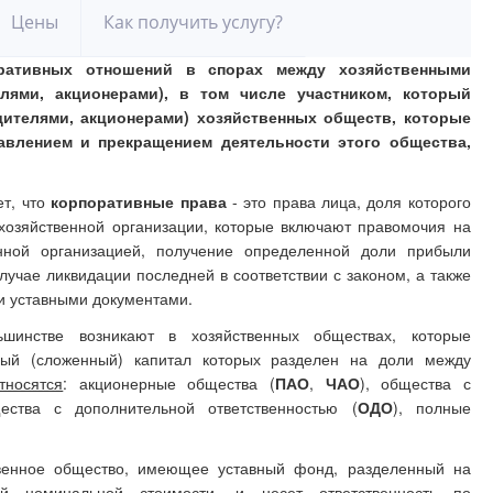
Цены
Как получить услугу?
ративных отношений в спорах между хозяйственными
лями, акционерами), в том числе участником, который
дителями, акционерами) хозяйственных обществ, которые
авлением и прекращением деятельности этого общества,
ет, что
корпоративные права
- это права лица, доля которого
хозяйственной организации, которые включают правомочия на
енной организацией, получение определенной доли прибыли
лучае ликвидации последней в соответствии с законом, а также
и уставными документами.
инстве возникают в хозяйственных обществах, которые
ный (сложенный) капитал которых разделен на доли между
тносятся
: акционерные общества (
ПАО
,
ЧАО
), общества с
ества с дополнительной ответственностью (
ОДО
), полные
венное общество, имеющее уставный фонд, разделенный на
ой номинальной стоимости, и несет ответственность по