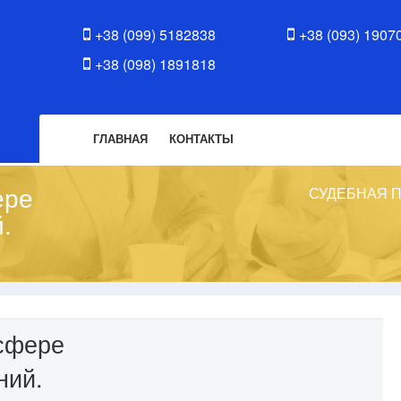
+38 (099) 5182838
+38 (093) 1907
+38 (098) 1891818
ГЛАВНАЯ
КОНТАКТЫ
ере
СУДЕБНАЯ 
.
сфере
ний.