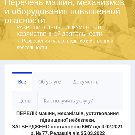
Перечень машин, механизмов
и оборудования повышенной
опасности
РАЗРЕШИТЕЛЬНЫЕ ДОКУМЕНТЫ В
ХОЗЯЙСТВЕННОЙ ДЕЯТЕЛЬНОСТИ
Разрешения на все виды хозяйственной
деятельности
Все
Об услуге
Документы
Цены
Как получить услугу?
ПЕРЕЛІК машин, механізмів, устатковання
підвищеної небезпеки.
ЗАТВЕРДЖЕНО постановою КМУ від 3.02.2021
р. № 77, Редакція від 25.03.2022