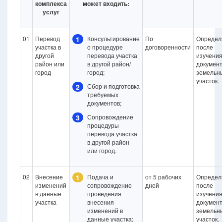
комплекса
может входить:
услуг
01
Перевод
1
Консультирование
По
Определ
участка в
о процедуре
договоренности
после
другой
перевода участка
изучени
район или
в другой район/
документ
город
город;
земельн
участок.
2
Сбор и подготовка
требуемых
документов;
3
Сопровождение
процедуры
перевода участка
в другой район
или город.
02
Внесение
1
Подача и
от 5 рабочих
Определ
изменений
сопровождение
дней
после
в данные
проведения
изучени
участка
внесения
документ
изменений в
земельн
данные участка;
участок.