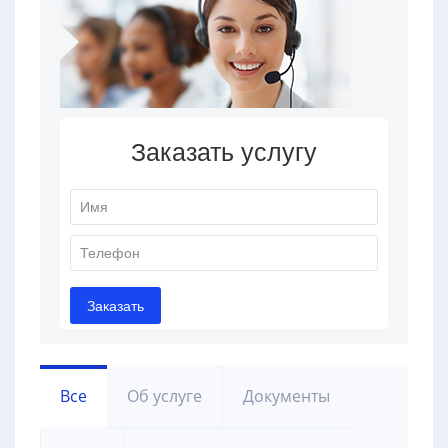
Все
Об услуге
Документы