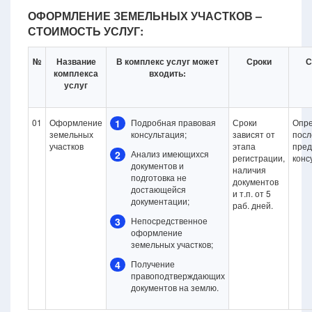
ОФОРМЛЕНИЕ ЗЕМЕЛЬНЫХ УЧАСТКОВ –
СТОИМОСТЬ УСЛУГ:
№
Название
В комплекс услуг может
Сроки
С
комплекса
входить:
услуг
01
Оформление
1
Подробная правовая
Сроки
Опре
земельных
консультация;
зависят от
посл
участков
этапа
пред
2
Анализ имеющихся
регистрации,
конс
документов и
наличия
подготовка не
документов
достающейся
и т.п. от 5
документации;
раб. дней.
3
Непосредственное
оформление
земельных участков;
4
Получение
правоподтверждающих
документов на землю.