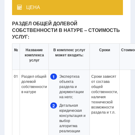
ЦЕНА
РАЗДЕЛ ОБЩЕЙ ДОЛЕВОЙ
СОБСТВЕННОСТИ В НАТУРЕ – СТОИМОСТЬ
УСЛУГ:
№
Название
В комплекс услуг
Сроки
Стоимо
комплекса
может входить:
услуг
01
Раздел общей
1
Экспертиза
Сроки зависят
долевой
объекта
от состава
собственности
раздела и
общей
в натуре
документации
собственности,
на него;
наличия
технической
2
Детальная
возможности
юридическая
раздела и т.п.
консультация и
выбор
алгоритма
реализации