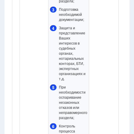
раздела;
3
Подготовка
необходимой
документации;
4
Защита и
представление
Ваших
интересов в
судебных
органах,
нотариальных
конторах, БТИ,
экспертных
организациях и
т.д.
5
При
необходимости
оспаривание
незаконных
отказов или
неправомерного
раздела;
6
Контроль
процесса