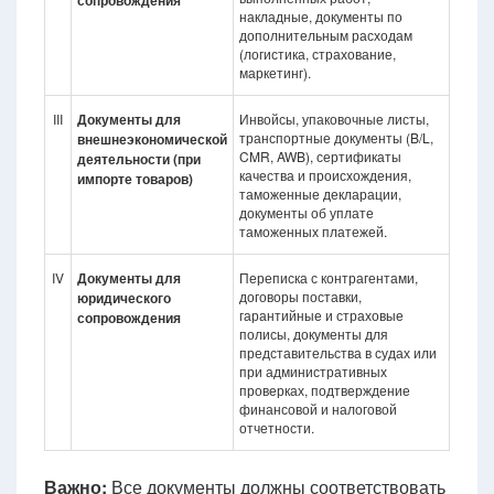
сопровождения
накладные, документы по
дополнительным расходам
(логистика, страхование,
маркетинг).
III
Документы для
Инвойсы, упаковочные листы,
транспортные документы (B/L,
внешнеэкономической
CMR, AWB), сертификаты
деятельности (при
качества и происхождения,
импорте товаров)
таможенные декларации,
документы об уплате
таможенных платежей.
IV
Документы для
Переписка с контрагентами,
договоры поставки,
юридического
гарантийные и страховые
сопровождения
полисы, документы для
представительства в судах или
при административных
проверках, подтверждение
финансовой и налоговой
отчетности.
Важно:
Все документы должны соответствовать