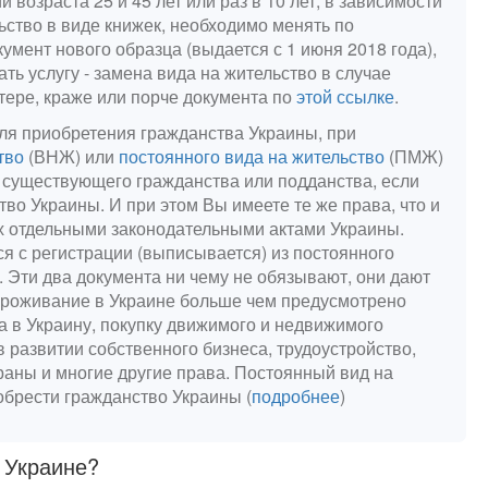
 возраста 25 и 45 лет или раз в 10 лет, в зависимости
льство в виде книжек, необходимо менять по
документ нового образца (выдается с 1 июня 2018 года),
ать услугу - замена вида на жительство в случае
утере, краже или порче документа по
этой ссылке
.
ля приобретения гражданства Украины, при
тво
(ВНЖ) или
постоянного вида на жительство
(ПМЖ)
е существующего гражданства или подданства, если
во Украины. И при этом Вы имеете те же права, что и
х отдельными законодательными актами Украины.
ся с регистрации (выписывается) из постоянного
. Эти два документа ни чему не обязывают, они дают
 проживание в Украине больше чем предусмотрено
а в Украину, покупку движимого и недвижимого
 развитии собственного бизнеса, трудоустройство,
раны и многие другие права. Постоянный вид на
обрести гражданство Украины (
подробнее
)
в Украине?