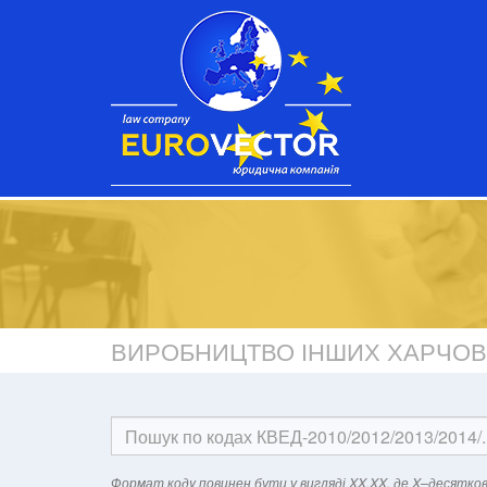
ВИРОБНИЦТВО ІНШИХ ХАРЧОВИХ
Формат кодy повинен бути у вигляді XX.XX, де X–десятков