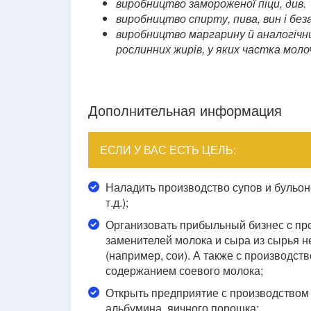
виробництво замороженої піци, див.
виробництво спирту, пива, вин і беза
виробництво маргарину й аналогічн
рослинних жирів, у яких частка мол
Дополнительная информация
ЕСЛИ У ВАС ЕСТЬ ЦЕЛЬ:
Наладить производство супов и бульон
т.д.);
Организовать прибыльный бизнес c пр
заменителей молока и сыра из сырья 
(например, сои). А также с производст
содержанием соевого молока;
Открыть предприятие с производством 
альбумина, яичного порошка;