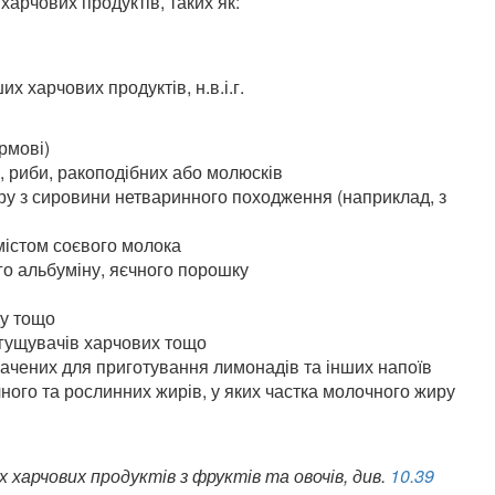
арчових продуктів, таких як:
х харчових продуктів, н.в.і.г.
рмові)
а, риби, ракоподібних або молюсків
ру з сировини нетваринного походження (наприклад, з
містом соєвого молока
го альбуміну, яєчного порошку
ду тощо
згущувачів харчових тощо
ачених для приготування лимонадів та інших напоїв
ного та рослинних жирів, у яких частка молочного жиру
харчових продуктів з фруктів та овочів, див.
10.39