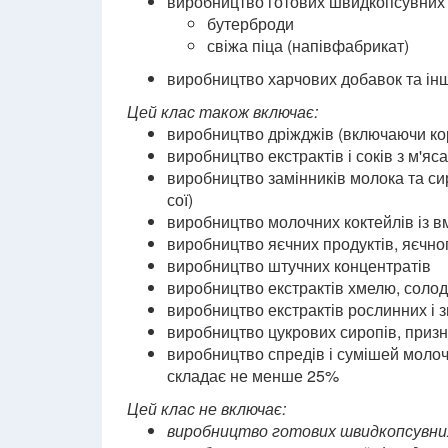
виробництво готових швидкопсувних х
бутерброди
свіжа піца (напівфабрикат)
виробництво харчових добавок та інши
Цей клас також включає:
виробництво дріжджів (включаючи ко
виробництво екстрактів і соків з м'яс
виробництво замінників молока та си
сої)
виробництво молочних коктейлів із в
виробництво яєчних продуктів, яєчно
виробництво штучних концентратів
виробництво екстрактів хмелю, соло
виробництво екстрактів рослинних і 
виробництво цукрових сиропів, призн
виробництво спредів і сумішей молоч
складає не менше 25%
Цей клас не включає:
виробництво готових швидкопсувних 