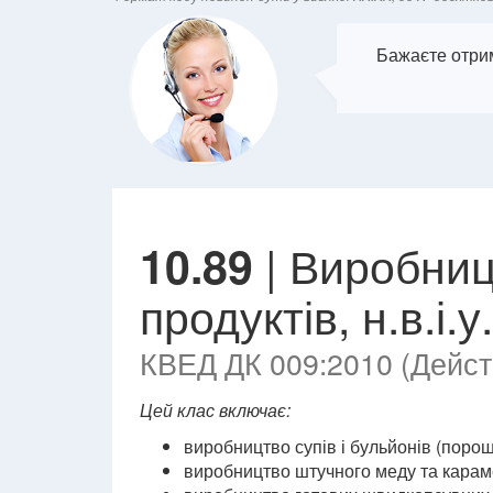
Бажаєте отрим
| Виробниц
10.89
продуктів, н.в.і.у.
КВЕД ДК 009:2010 (Действ
Цей клас включає:
виробництво супів і бульйонів (порош
виробництво штучного меду та караме