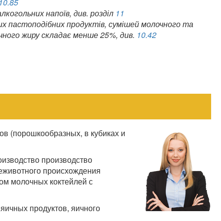
10.85
лкогольних напоїв, див. розділ
11
их пастоподібних продуктів, сумішей молочного та
очного жиру складає менше 25%, див.
10.42
ов (порошкообразных, в кубиках и
оизводство производство
неживотного происхождения
вом молочных коктейлей с
яичных продуктов, яичного