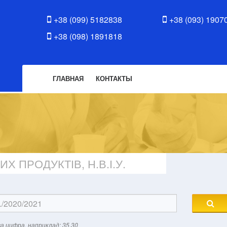
+38 (099) 5182838
+38 (093) 1907
+38 (098) 1891818
ГЛАВНАЯ
КОНТАКТЫ
 ПРОДУКТІВ, Н.В.І.У.
а цифра, наприклад: 35.30