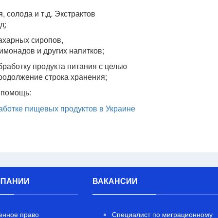
, солода и т.д. Экстрактов
д;
ахарных сиропов,
имонадов и других напитков;
работку продукта питания с целью
продолжение строка хранения;
 помощь:
аботке пищевых продуктов в Украине
МПАНИИ
ВАКАНСИИ
енное право
Специалист по миграционному