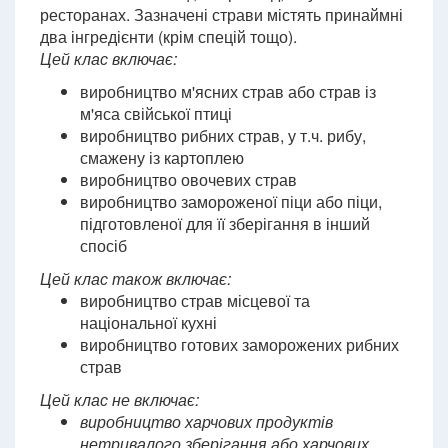
ресторанах. Зазначені страви містять принаймні
два інгредієнти (крім спецій тощо).
Цей клас включає:
виробництво м'ясних страв або страв із
м'яса свійської птиці
виробництво рибних страв, у т.ч. рибу,
смажену із картоплею
виробництво овочевих страв
виробництво замороженої піци або піци,
підготовленої для її зберігання в інший
спосіб
Цей клас також включає:
виробництво страв місцевої та
національної кухні
виробництво готових заморожених рибних
страв
Цей клас не включає:
виробництво харчових продуктів
нетривалого зберігання або харчових