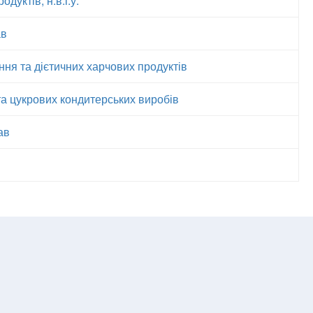
уктів, н.в.і.у.
ав
ня та дієтичних харчових продуктів
а цукрових кондитерських виробів
ав