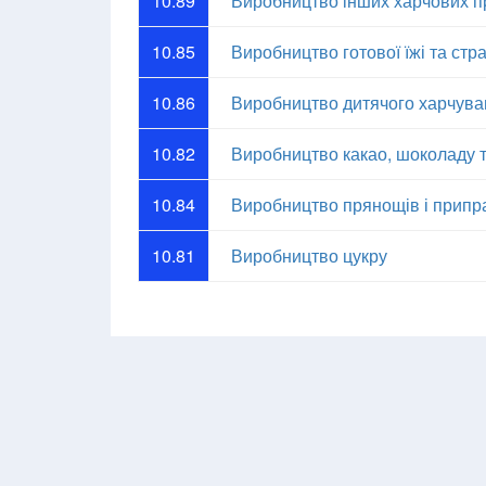
10.89
Виробництво інших харчових прод
10.85
Виробництво готової їжі та стр
10.86
Виробництво дитячого харчуван
10.82
Виробництво какао, шоколаду т
10.84
Виробництво прянощів і припр
10.81
Виробництво цукру