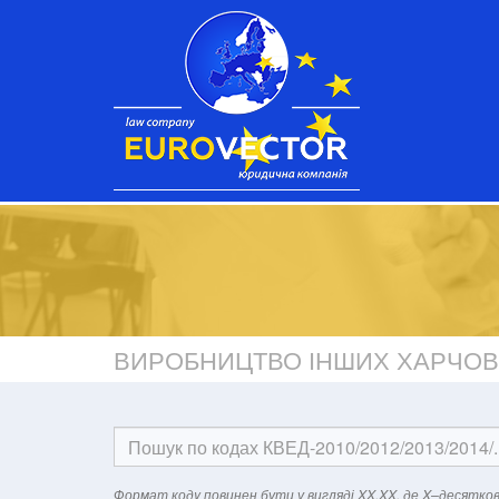
ВИРОБНИЦТВО ІНШИХ ХАРЧОВ
Формат кодy повинен бути у вигляді XX.XX, де X–десятков