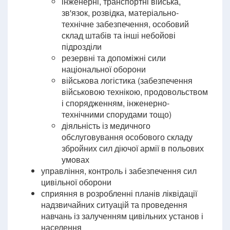
інженерні, транспортні війська,
зв'язок, розвідка, матеріально-
технічне забезпечення, особовий
склад штабів та інші небойові
підрозділи
резервні та допоміжні сили
національної оборони
військова логістика (забезпечення
військовою технікою, продовольством
і спорядженням, інженерно-
технічними спорудами тощо)
діяльність із медичного
обслуговування особового складу
збройних сил діючої армії в польових
умовах
управління, контроль і забезпечення сил
цивільної оборони
сприяння в розробленні планів ліквідації
надзвичайних ситуацій та проведення
навчань із залученням цивільних установ і
населення