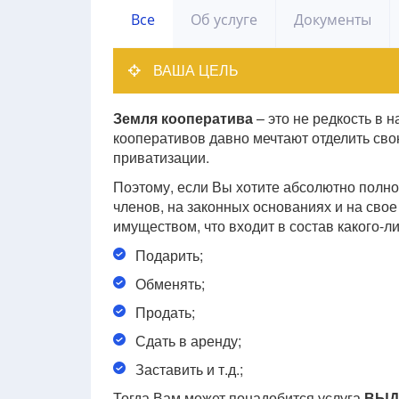
Все
Об услуге
Документы
ВАША ЦЕЛЬ
Земля кооператива
– это не редкость в 
кооперативов давно мечтают отделить сво
приватизации.
Поэтому, если Вы хотите абсолютно полно
членов, на законных основаниях и на св
имуществом, что входит в состав какого-л
Подарить;
Обменять;
Продать;
Сдать в аренду;
Заставить и т.д.;
Тогда Вам может понадобится услуга
ВЫД