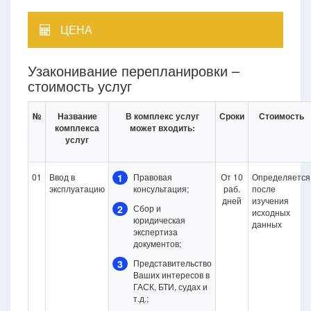
ЦЕНА
Узаконивание перепланировки –
стоимость услуг
№
Название
В комплекс услуг
Сроки
Стоимость
комплекса
может входить:
услуг
01
Ввод в
1
Правовая
От 10
Определяется
эксплуатацию
консультация;
раб.
после
дней
изучения
2
Сбор и
исходных
юридическая
данных
экспертиза
документов;
3
Представительство
Ваших интересов в
ГАСК, БТИ, судах и
т.д.;