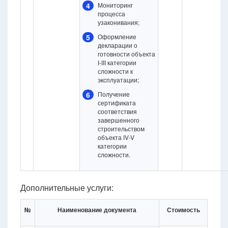
4
Мониторинг
процесса
узаконивания;
5
Оформление
декларации о
готовности объекта
І-ІІІ категории
сложности к
эксплуатации;
6
Получение
сертификата
соответствия
завершенного
строительством
объекта IV-V
категории
сложности.
Дополнительные услуги:
№
Наименование документа
Стоимость