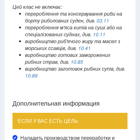
Цей клас не включає:
перероблення та консервування риби на
борту риболовних суден, див.
03.11
перероблення м'яса китів на суші або на
спеціалізованих суднах, див.
10.11
виробництво риб'ячого жиру та масел з
морських ссавців, див.
10.41
виробництво готових заморожених
рибних страв, див.
10.85
виробництво заготовок рибних супів, див.
10.89
Дополнительная информация
ЕСЛИ У ВАС ЕСТЬ ЦЕЛЬ:
Наладить производством переработки и