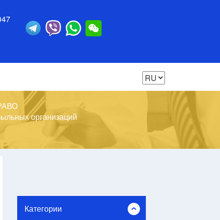
047
РАВО
быльных организаций
Категории