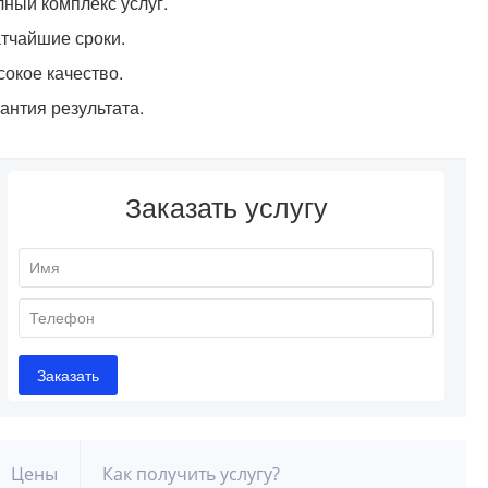
ный комплекс услуг.
тчайшие сроки.
окое качество.
антия результата.
Цены
Как получить услугу?