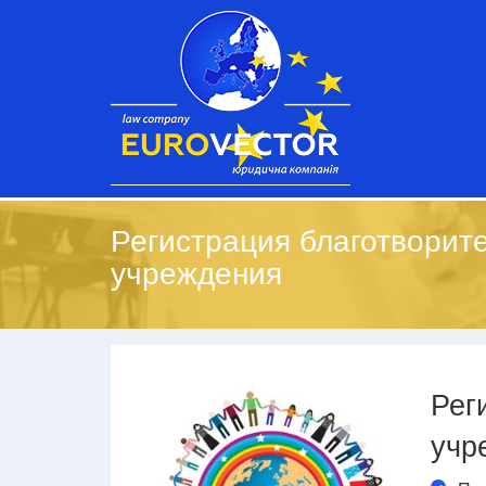
Регистрация благотворит
учреждения
Рег
учр