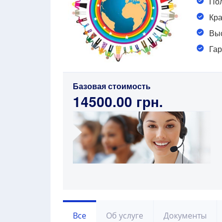
Пол
Кра
Выс
Гар
Базовая стоимость
14500.00 грн.
Все
Об услуге
Документы