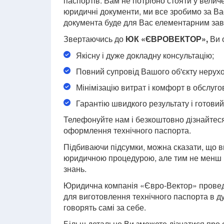
паспортів. Вам не потрібно стояти у величе
юридичні документи, ми все зробимо за Ва
документа буде для Вас елементарним за
Звертаючись до
ЮК «ЄВРОВЕКТОР»,
Ви 
Якісну і дуже докладну консультацію;
Повний супровід Вашого об'єкту нерухо
Мінімізацію витрат і комфорт в обслуго
Гарантію швидкого результату і готовий
Телефонуйте нам і безкоштовно дізнайтес
оформлення технічного паспорта.
Підбиваючи підсумки, можна сказати, що 
юридичною процедурою, але тим не менш в
знань.
Юридична компанія «Євро-Вектор» проведе 
для виготовлення технічного паспорта в ду
говорять самі за себе.
Більш детально Ви зможете дізнатися пр