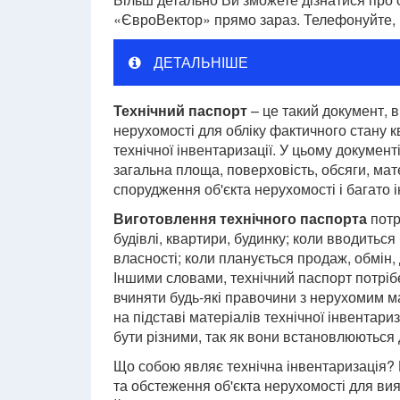
«ЄвроВектор» прямо зараз. Телефонуйте, 
ДЕТАЛЬНІШЕ
Технічний паспорт
– це такий документ, в
нерухомості для обліку фактичного стану к
технічної інвентаризації. У цьому документ
загальна площа, поверховість, обсяги, мат
спорудження об'єкта нерухомості і багато 
Виготовлення технічного паспорта
потр
будівлі, квартири, будинку; коли вводитьс
власності; коли планується продаж, обмін
Іншими словами, технічний паспорт потрі
вчиняти будь-які правочини з нерухомим м
на підставі матеріалів технічної інвентар
бути різними, так як вони встановлюються
Що собою являє технічна інвентаризація? П
та обстеження об'єкта нерухомості для ви