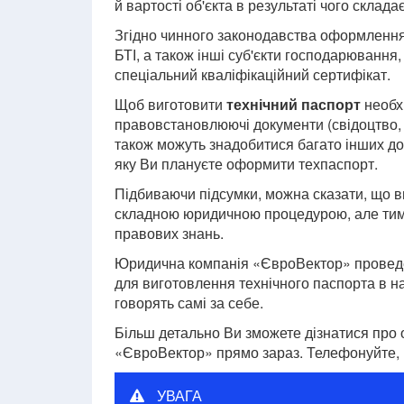
й вартості об'єкта в результаті чого склада
Згідно чинного законодавства оформленням
БТІ, а також інші суб'єкти господарювання
спеціальний кваліфікаційний сертифікат.
Щоб виготовити
технічний паспорт
необхі
правовстановлюючі документи (свідоцтво, д
також можуть знадобитися багато інших док
яку Ви плануєте оформити техпаспорт.
Підбиваючи підсумки, можна сказати, що в
складною юридичною процедурою, але тим 
правових знань.
Юридична компанія «ЄвроВектор» проведе в
для виготовлення технічного паспорта в на
говорять самі за себе.
Більш детально Ви зможете дізнатися пр
«ЄвроВектор» прямо зараз. Телефонуйте, 
УВАГА