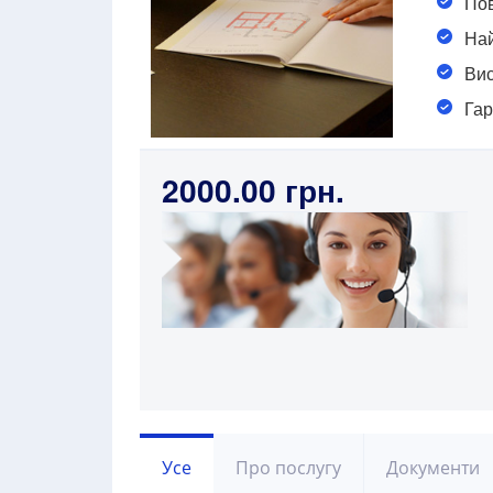
Пов
Най
Вис
Гар
2000.00 грн.
Усе
Про послугу
Документи