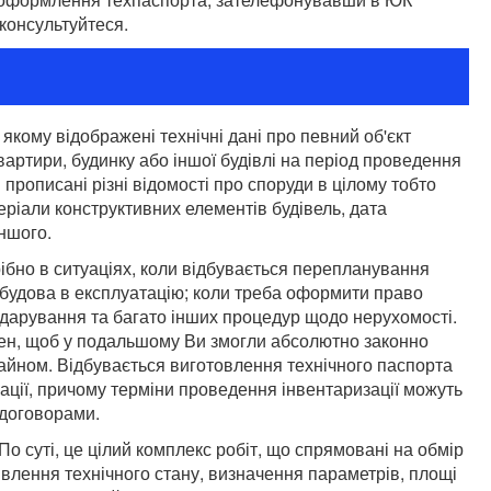
консультуйтеся.
 якому відображені технічні дані про певний об'єкт
вартири, будинку або іншої будівлі на період проведення
і прописані різні відомості про споруди в цілому тобто
еріали конструктивних елементів будівель, дата
іншого.
ібно в ситуаціях, коли відбувається перепланування
я будова в експлуатацію; коли треба оформити право
, дарування та багато інших процедур щодо нерухомості.
бен, щоб у подальшому Ви змогли абсолютно законно
айном. Відбувається виготовлення технічного паспорта
изації, причому терміни проведення інвентаризації можуть
 договорами.
о суті, це цілий комплекс робіт, що спрямовані на обмір
явлення технічного стану, визначення параметрів, площі