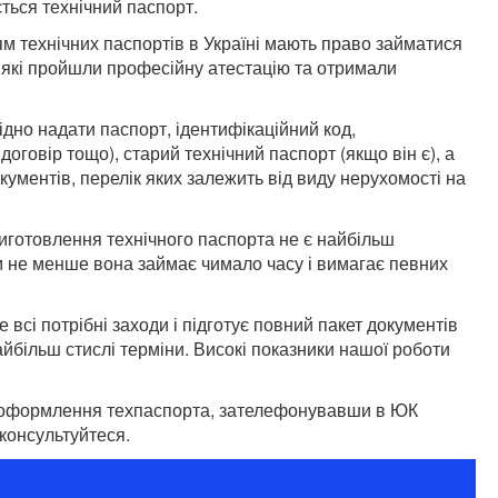
ється технічний паспорт.
 технічних паспортів в Україні мають право займатися
, які пройшли професійну атестацію та отримали
дно надати паспорт, ідентифікаційний код,
оговір тощо), старий технічний паспорт (якщо він є), а
ументів, перелік яких залежить від виду нерухомості на
иготовлення технічного паспорта не є найбільш
не менше вона займає чимало часу і вимагає певних
сі потрібні заходи і підготує повний пакет документів
йбільш стислі терміни. Високі показники нашої роботи
о оформлення техпаспорта, зателефонувавши в ЮК
консультуйтеся.