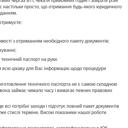
зних чергах БТІ, чекати прийомних годин і збирати різні
с настільки просто, що отримання будь-якого юридичного
вданням.
отримуєте:
мості з отриманням необхідного пакету документів;
вуванні;
 технічний паспорт на руки.
я всю цікаву для Вас інформацію щодо процедури
виготовлення технічного паспорта не є самою складною
она займає чимало часу і вимагає певних правових
всі потрібні заходи і підготує повний пакет документів
же стислі терміни. Високі показники нашої роботи
о оформлення техпаспорта, зателефонувавши в ЮК