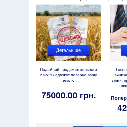
Детальніше
Подвійний продаж земельного
Госпо
паю: як адвокат поверне вашу
виника
землю
зміни, 
гос
75000.00 грн.
Попер
42