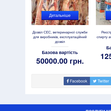
Детальніше
Дозвіл СЕС, ветеринарної служби
Реєст
для виробників, експлуатаційний
спирту а
дозвіл
Б
Базова вартість
12
50000.00 грн.
Facebook
Twitter