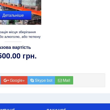
Детальніше
рація місця зберігання
бо алкоголю, або тютюну
азова вартість
500.00 грн.
Google+
Skype bot
Mail