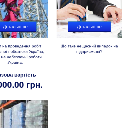
Детальніше
Детальніше
л на проведення робіт
Що таке нещасний випадок на
еної небезпеки Україна,
підприємстві?
л на небезпечні роботи
Україна.
азова вартість
000.00 грн.