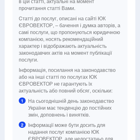
в цій статті, актуальні на момент
прочитання статті Вами.
Cтатті до послуг, описані на сайті ЮК
ЄВРОВЕКТОР, – бачення і думка авторів, а
самі послуги, що пропонуються юридичною
компанією, носять рекомендаційний
характер і відображають актуальність
законодавчих актів на момент публікації
послуги.
Інформація, посилання на законодавство
або на інші статті по послугах ЮК
ЄВРОВЕКТОР не гарантують їх
актуальність або повний обсяг, оскільки:
На сьогоднішній день законодавство
1
України має тенденцію до постійних
змін, доповнень і винятків.
Інформації може бути досить для
2
надання послуг компанією ЮК
ЄВРОВЕКТОР, але недостатньо для