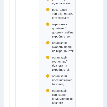
підприємства;
реєстрація
торгової марки,
штрих кодів;
отримання
дозвільної
документації на
виробництво;
організація
охорони праці
на виробництві;
організація
екологічної
безпеки на
виробництві;
організація
протипожежної
безпеки;
організація
санітарно
епідеміологічної
безпеки