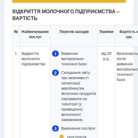
ВІДКРИТТЯ МОЛОЧНОГО ПІДПРИЄМСТВА –
ВАРТІСТЬ
№
Найменування
Перелік заходів
Терміни
Вартість 
послуг
грн.
1.
Відкриття
1
Вивчення
від 30
Визначаєть
молочного
матеріально-
р.д.
після
підприємства
технічної бази.
вивчення
матеріальн
2
Складання звіту
технічної
про можливості
бази.
організації
виробництва
молочних продуктів
харчування на
території (у
приміщенні)
визначеної
замовником.
3
Виконання послуги:
реєстрація