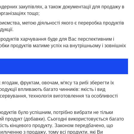
ендерних закупівлях, а також документації для продажу в
рганізаціях тощо;
риємства, метою діяльності якого є переробка продуктів
укції.
родуктів харчування буде для Вас перспективним і
обки продуктів матиме успіх на внутрішньому і зовнішніх
ягодам, фруктам, овочам, м'ясу та рибі зберегти їх
продукції впливають багато чинників: якість і вид
нсервування, технологія виготовлення та особливості
одуктів було успішним, потрібно вибрати не тільки
й продукт (добавки). Сьогодні використовується багато
якість кінцевого продукту. Законом передбачено, що
вилученню з продажу, тому всі продукти, які Ви