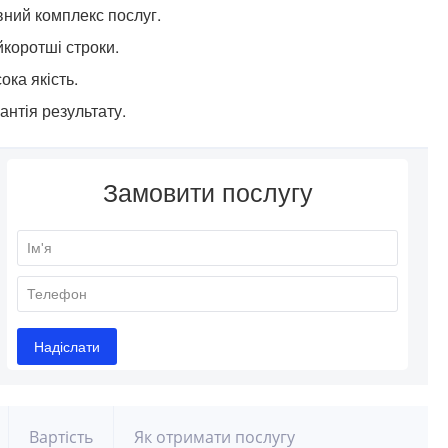
ний комплекс послуг.
коротші строки.
ока якість.
антія результату.
Вартість
Як отримати послугу