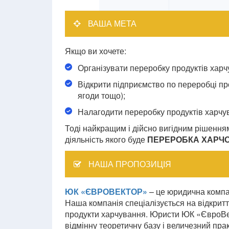
ВАША МЕТА
Якщо ви хочете:
Організувати переробку продуктів харч
Відкрити підприємство по переробці про
ягоди тощо);
Налагодити переробку продуктів харчу
Тоді найкращим і дійсно вигідним рішення
діяльність якого буде
ПЕРЕРОБКА ХАРЧО
НАША ПРОПОЗИЦІЯ
ЮК «ЄВРОВЕКТОР»
– це юридична компан
Наша компанія спеціалізується на відкритт
продукти харчування. Юристи ЮК «ЄвроВек
відмінну теоретичну базу і величезний пра