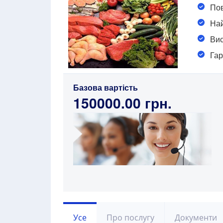
Пов
Най
Вис
Гар
Базова вартість
150000.00 грн.
Усе
Про послугу
Документи