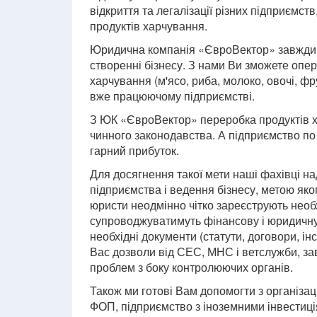
відкриття та легалізації різних підприємств
продуктів харчування.
Юридична компанія «ЄвроВектор» завжди г
створенні бізнесу. З нами Ви зможете опе
харчування (м'ясо, риба, молоко, овочі, фр
вже працюючому підприємстві.
З ЮК «ЄвроВектор» переробка продуктів ха
чинного законодавства. А підприємство по
гарний прибуток.
Для досягнення такої мети наші фахівці н
підприємства і ведення бізнесу, метою яко
юристи неодмінно чітко зареєструють необх
супроводжуватимуть фінансову і юридичну 
необхідні документи (статути, договори, ін
Вас дозволи від СЕС, МНС і ветслужби, з
проблем з боку контролюючих органів.
Також ми готові Вам допомогти з організ
ФОП, підприємство з іноземними інвестиц