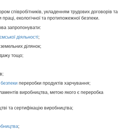
бором співробітників, укладенням трудових договорів та
и праці, екологічної та протипожежної безпеки.
ова запропонувати:
ємської діяльності
;
земельних ділянок;
одажу тощо;
в;
 безпеки
переробки продуктів харчування;
ламентів виробництва, метою якого є переробка
цтві та сертифікацію виробництва;
робництва
;