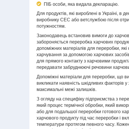
ПІБ особи, яка видала декларацію.
Для продуктів, які вироблені в Україні, в 
виробнику СЕС або ветслужбою після отри
потужностям.
Законодавець встановив вимоги до харчових
забороняється переробка харчових продукт
допоміжних матеріалів для переробки, які 
харчування за допомогою харчових засобів 
для прямого контакту з харчовими продукта
передавати забруднюючі речовини харчов
Допоміжні матеріали для переробки, що ви
викликати наявність шкідливих факторів у
максимальні межі залишків.
З огляду на специфіку підприємства з пере
який процес термічної обробки, який вико
або для подальшої переробки готового ха
харчового продукту під час переробки і вк
температури протягом певного часу. Кожен