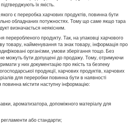
підтверджують їх якість.
 якого є переробка харчових продуктів, повинна бути
ально обладнаних потужностях. Тому що саме якщо тара
укт визначається неякісним.
ня переробленого продукту. Так, на упаковці харчового
ву товару, найменування та знак товару, інформація про
модифіковані організми, умови зберігання тощо. Без
 не можуть бути допущені до продажу. Тому, отримуючи
тримати у них документацію про якість та безпеку
когосподарської продукції, харчових продуктів, харчових
ріалів для переробки повинна бути в наявності
ія повинна містити наступну інформацію:
бавки, ароматизатора, допоміжного матеріалу для
і регламенти або стандарти;