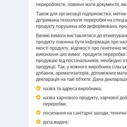
переробляєте, повинні мати документи, які 
Також для організації підприємства, метою
дотримана технологія переробки на спеці
продукту порушена або деформована, прод
Великі вимоги виставлятися до етикетуван
продукту повинна бути інформація про наз
якості продукту, відомості про генетично 
виконання цих вимог, продукти переробки
продукцію від постачальників, необхідно о
продукції. Так, у кожного виробника сільсь
добавок, ароматизаторів, допоміжних мате
декларація на такі об'єкти. Дана декларац
назва та адреса виробника;
назва харчового продукту, харчової до
переробки;
посилання на санітарні заходи, технічн
дата видачі;