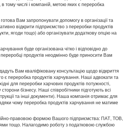
, в тому числі і компаній, метою яких є переробка
отова Вам запропонувати допомогу в організації та
ративно відкрити підприємство з переробки продуктів
укти, ягоди тощо) або організувати додаткову опцію на
рчування буде організована чітко і відповідно до
 переробці продуктів неодмінно буде приносити Вам
ададуть Вам кваліфіковану консультацію щодо відкриття
го є переробка продуктів харчування. Наші адвокати та
ідні для переробки харчових продуктів потужності,
сторони бізнесу. Наші співробітники підготують всі
струкції та інші документи). Наша компанія отримає для
авдяки чому переробка продуктів харчування не матиме
аційно-правовою формою Вашого підприємства: ПАТ, ТОВ,
іями тощо. Налагодимо роботу з податковою службою