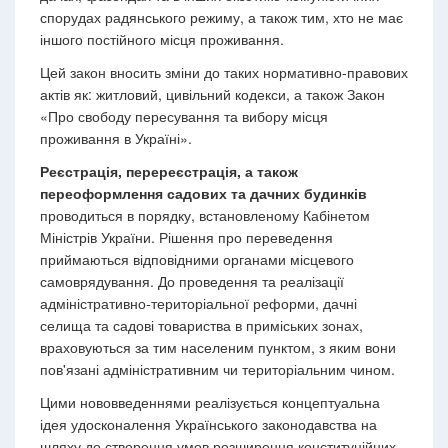
спорудах радянського режиму, а також тим, хто не має
іншого постійного місця проживання.
Цей закон вносить зміни до таких нормативно-правових
актів як: житловий, цивільний кодекси, а також Закон
«Про свободу пересування та вибору місця
проживання в Україні».
Реєстрація, перереєстрація, а також
переоформлення садових та дачних будинків
проводиться в порядку, встановленому Кабінетом
Міністрів України. Рішення про переведення
приймаються відповідними органами місцевого
самоврядування. До проведення та реалізації
адміністративно-територіальної реформи, дачні
селища та садові товариства в приміських зонах,
враховуються за тим населеним пунктом, з яким вони
пов'язані адміністративним чи територіальним чином.
Цими нововведеннями реалізується концептуальна
ідея удосконалення Українського законодавства на
шляху до створення умов розширення конституційних