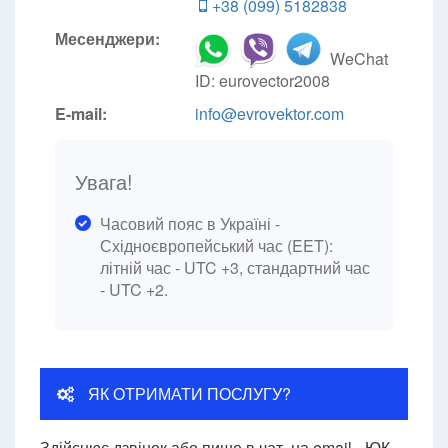
+38 (099) 5182838
Месенджери:
WeChat
ID: eurovector2008
E-mail:
info@evrovektor.com
Увага!
Часовий пояс в Україні -
Східноєвропейський час (EET):
літній час - UTC +3, стандартний час
- UTC +2.
ЯК ОТРИМАТИ ПОСЛУГУ?
Здійснює дзвінок або пише в чат, на email - ЮК