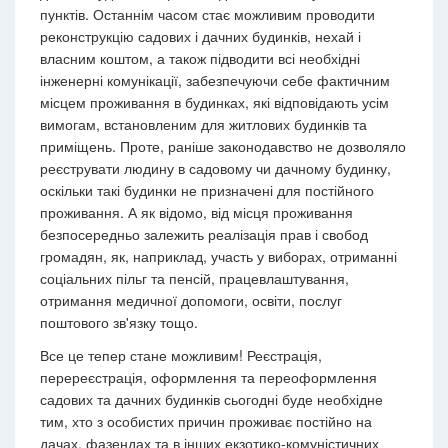
пунктів. Останнім часом стає можливим проводити
реконструкцію садових і дачних будинків, нехай і
власним коштом, а також підводити всі необхідні
інженерні комунікації, забезпечуючи себе фактичним
місцем проживання в будинках, які відповідають усім
вимогам, встановленим для житлових будинків та
приміщень. Проте, раніше законодавство не дозволяло
реєструвати людину в садовому чи дачному будинку,
оскільки такі будинки не призначені для постійного
проживання. А як відомо, від місця проживання
безпосередньо залежить реалізація прав і свобод
громадян, як, наприклад, участь у виборах, отриманні
соціальних пільг та пенсій, працевлаштування,
отримання медичної допомоги, освіти, послуг
поштового зв'язку тощо.
Все це тепер стане можливим! Реєстрація,
перереєстрація, оформлення та переоформлення
садових та дачних будинків сьогодні буде необхідне
тим, хто з особистих причин проживає постійно на
дачах, фазендах та в інших екзотико-комуністичних