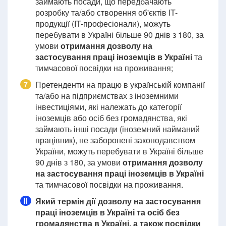
займають посади, що передбачають
розробку та/або створення об'єктів IT-
продукції (IT-професіонали), можуть
перебувати в Україні більше 90 днів з 180, за
умови
отримання дозволу на
застосування праці іноземців в Україні
та
тимчасової посвідки на проживання;
Претенденти на працю в українській компанії
7
та/або на підприємствах з іноземними
інвестиціями, які належать до категорії
іноземців або осіб без громадянства, які
займають інші посади (іноземний найманий
працівник), не заборонені законодавством
України, можуть перебувати в Україні більше
90 днів з 180, за умови
отримання дозволу
на застосування праці іноземців в Україні
та тимчасової посвідки на проживання.
Який термін дії дозволу на застосування
II
праці іноземців в Україні та осіб без
громадянства в Україні, а також посвідки