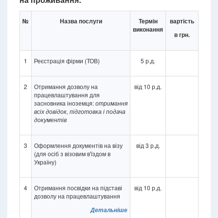
№
Назва послуги
Термін
вартість
виконання
в грн.
1
Реєстрація фірми (ТОВ)
5 р.д.
2
Отримання дозволу на
від 10 р.д.
працевлаштування для
засновника іноземця:
отримання
всіх довідок,
підготовка і подача
документів
3
Оформлення документів на візу
від 3 р.д.
(для осіб з візовим в'їздом в
Україну)
4
Отримання посвідки на підставі
від 10 р.д.
дозволу на працевлаштування
Детальніше