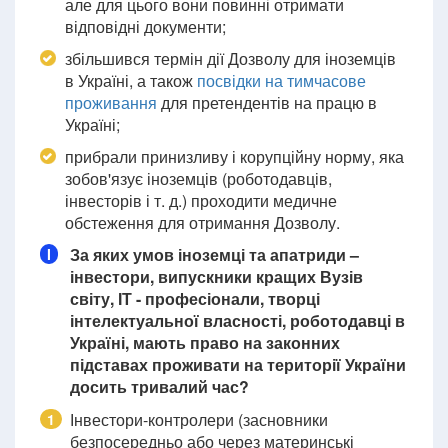
але для цього вони повинні отримати
відповідні документи;
збільшився термін дії Дозволу для іноземців
в Україні, а також
посвідки на тимчасове
проживання
для претендентів на працю в
Україні;
прибрали принизливу і корупційну норму, яка
зобов'язує іноземців (роботодавців,
інвесторів і т. д.) проходити медичне
обстеження для отримання Дозволу.
За яких умов іноземці та апатриди –
I
інвестори, випускники кращих Вузів
світу, ІТ - професіонали, творці
інтелектуальної власності, роботодавці в
Україні, мають право на законних
підставах проживати на території України
досить тривалий час?
Інвестори-контролери (засновники
1
безпосередньо або через материнські