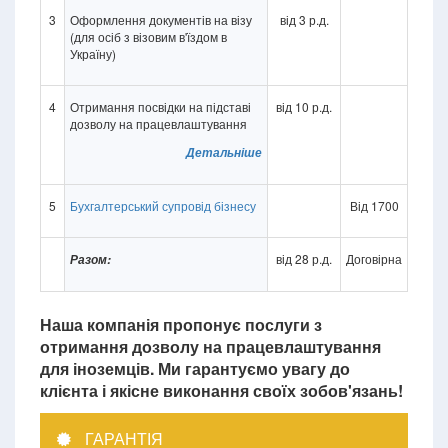
3
Оформлення документів на візу
від 3 р.д.
(для осіб з візовим в'їздом в
Україну)
4
Отримання посвідки на підставі
від 10 р.д.
дозволу на працевлаштування
Детальніше
5
Бухгалтерський супровід бізнесу
Від 1700
від 28 р.д.
Договірна
Разом:
Наша компанія пропонує послуги з
отримання дозволу на працевлаштування
для іноземців. Ми гарантуємо увагу до
клієнта і якісне виконання своїх зобов'язань!
ГАРАНТІЯ