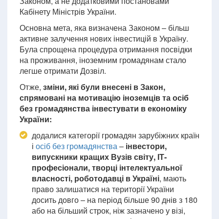
Законом, а не додатковими постановами
Кабінету Міністрів України.
Основна мета, яка визначена Законом – більш
активне залучення нових інвестицій в Україну.
Була спрощена процедура отримання посвідки
на проживання, іноземним громадянам стало
легше отримати Дозвіл.
Отже,
зміни, які були внесені в Закон,
спрямовані на мотивацію іноземців та осіб
без громадянства інвестувати в економіку
України:
додалися категорії громадян зарубіжних країн
і
осіб без громадянства
–
інвестори,
випускники кращих Вузів світу, ІТ-
професіонали, творці інтелектуальної
власності, роботодавці в Україні
, мають
право залишатися на території України
досить довго – на період більше 90 днів з 180
або на більший строк, ніж зазначено у візі,