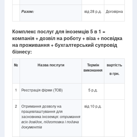
від 28 р.д.
Договірна
Разом:
Комплекс послуг для іноземців 5 в 1 =
компанія + дозвіл на роботу + віза + посвідка
на проживання + бухгалтерський супровід
бізнесу:
№
Назва послуги
Термін
вартість
виконання
в грн.
1
Реєстрація фірми (ТОВ)
5 р.д.
2
Отримання дозволу на
від 10 р.д.
працевлаштування для
засновника іноземця:
отримання
всіх довідок,
підготовка і подача
документів