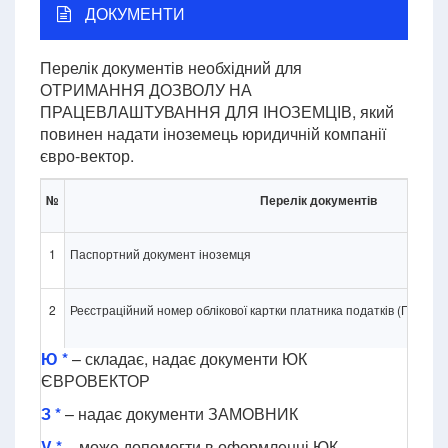
ДОКУМЕНТИ
Перелік документів необхідний для
ОТРИМАННЯ ДОЗВОЛУ НА
ПРАЦЕВЛАШТУВАННЯ ДЛЯ ІНОЗЕМЦІВ, який
повинен надати іноземець юридичній компанії
євро-вектор.
№
Перелік документів
1
Паспортний документ іноземця
2
Реєстраційний номер облікової картки платника податків (Податк
Ю *
– складає, надає документи ЮК
ЄВРОВЕКТОР
З *
– надає документи ЗАМОВНИК
V *
– може допомогти в оформленні ЮК