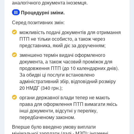
аналогічного документа іноземця.
Процедурні зміни.
III
Серед позитивних змін:
можливість подачі документів для отримання
ПТП не тільки особисто, а також через
представника, який діє за дорученням;
зменшено термін видачі оформленого
документа, а також часовий проміжок для
продовження ПТП (до 10 календарних днів).
За обидві ці послуги встановлено
адміністративний збір, відповідний розміру
20 НМДГ (340 грн.);
органи державної влади тепер не мають
права для оформлення ПТП вимагати якісь
інші документи, відсутні у переліку,
передбаченому законом.
Вперше було введено умову виплати
мінімальної зарплати (далі - МЗП): іноземні