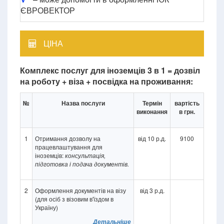
ЄВРОВЕКТОР
ЦІНА
Комплекс послуг для іноземців 3 в 1 = дозвіл
на роботу + віза + посвідка на проживання:
№
Назва послуги
Термін
вартість
виконання
в грн.
1
Отримання дозволу на
від 10 р.д.
9100
працевлаштування для
іноземців:
консультація,
підготовка і подача документів.
2
Оформлення документів на візу
від 3 р.д.
(для осіб з візовим в'їздом в
Україну)
Детальніше