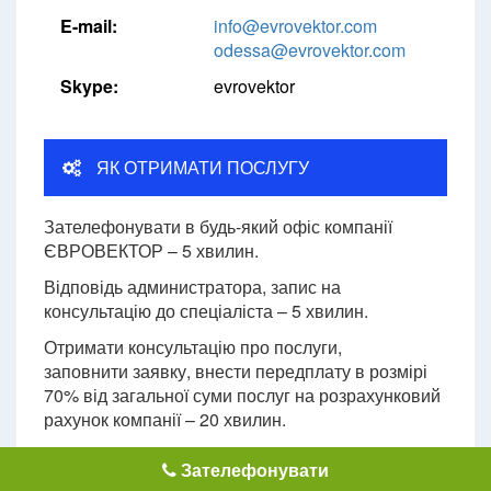
E-mail:
info@evrovektor.com
odessa@evrovektor.com
Skype:
evrovektor
ЯК ОТРИМАТИ ПОСЛУГУ
Зателефонувати в будь-який офіс компанії
ЄВРОВЕКТОР – 5 хвилин.
Відповідь администратора, запис на
консультацію до спеціаліста – 5 хвилин.
Отримати консультацію про послуги,
заповнити заявку, внести передплату в розмірі
70% від загальної суми послуг на розрахунковий
рахунок компанії – 20 хвилин.
Надає консультацію про комплекс послуг,
Зателефонувати
допомагає заповнити заявку, складає договір,