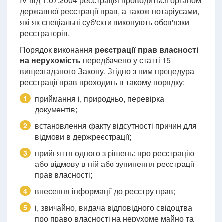
IV від 1.07.2004 реєстрація проводиться органом
державної реєстрації прав, а також нотаріусами,
які як спеціальні суб'єкти виконують обов'язки
реєстраторів.
Порядок виконання
реєстрації прав власності
на нерухомість
передбачено у статті 15
вищезгаданого Закону. Згідно з ним процедура
реєстрації прав проходить в такому порядку:
приймання і, природньо, перевірка
1
документів;
встановлення факту відсутності причин для
2
відмови в держреєстрації;
прийняття одного з рішень: про реєстрацію
3
або відмову в ній або зупинення реєстрації
прав власності;
внесення інформації до реєстру прав;
4
і, звичайно, видача відповідного свідоцтва
5
про право власності на нерухоме майно та