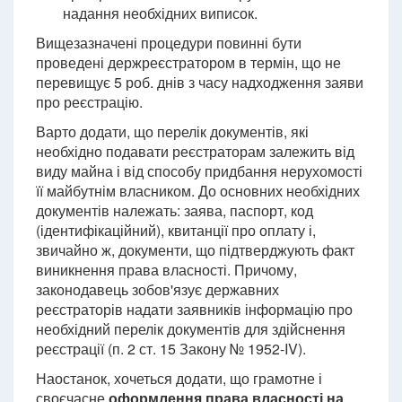
надання необхідних виписок.
Вищезазначені процедури повинні бути
проведені держреєстратором в термін, що не
перевищує 5 роб. днів з часу надходження заяви
про реєстрацію.
Варто додати, що перелік документів, які
необхідно подавати реєстраторам залежить від
виду майна і від способу придбання нерухомості
її майбутнім власником. До основних необхідних
документів належать: заява, паспорт, код
(ідентифікаційний), квитанції про оплату і,
звичайно ж, документи, що підтверджують факт
виникнення права власності. Причому,
законодавець зобов'язує державних
реєстраторів надати заявників інформацію про
необхідний перелік документів для здійснення
реєстрації (п. 2 ст. 15 Закону № 1952-IV).
Наостанок, хочеться додати, що грамотне і
своєчасне
оформлення права власності на