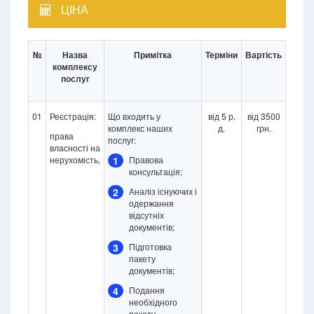
ЦІНА
№
Назва
Примітка
Терміни
Вартість
комплексу
послуг
01
Реєстрація:
Що входить у
від 5 р.
від 3500
комплекс наших
д.
грн.
права
послуг:
власності на
нерухомість,
1
Правова
консультація;
2
Аналіз існуючих і
одержання
відсутніх
документів;
3
Підготовка
пакету
документів;
4
Подання
необхідного
пакету