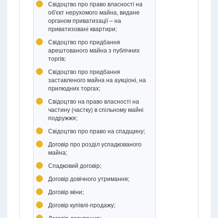
Свідоцтво про право власності на
об'єкт нерухомого майна, видане
органом приватизації – на
приватизовані квартири;
Свідоцтво про придбання
арештованого майна з публічних
торгів;
Свідоцтво про придбання
заставленого майна на аукціоні, на
прилюдних торгах;
Свідоцтво на право власності на
частину (частку) в спільному майні
подружжя;
Свідоцтво про право на спадщину;
Договір про розділ успадкованого
майна;
Спадковий договір;
Договір довічного утримання;
Договір міни;
Договір купівлі-продажу;
Договір дарування;