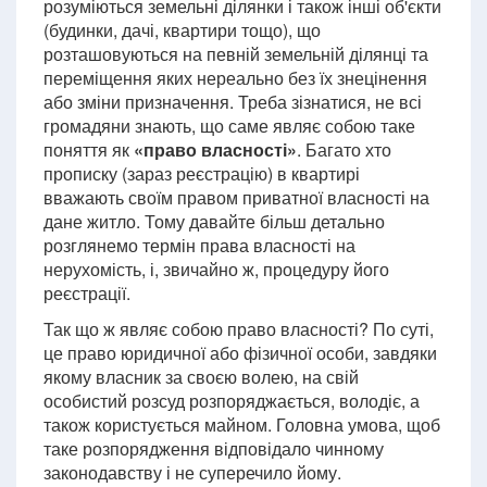
розуміються земельні ділянки і також інші об'єкти
(будинки, дачі, квартири тощо), що
розташовуються на певній земельній ділянці та
переміщення яких нереально без їх знецінення
або зміни призначення. Треба зізнатися, не всі
громадяни знають, що саме являє собою таке
поняття як
«право власності»
. Багато хто
прописку (зараз реєстрацію) в квартирі
вважають своїм правом приватної власності на
дане житло. Тому давайте більш детально
розглянемо термін права власності на
нерухомість, і, звичайно ж, процедуру його
реєстрації.
Так що ж являє собою право власності? По суті,
це право юридичної або фізичної особи, завдяки
якому власник за своєю волею, на свій
особистий розсуд розпоряджається, володіє, а
також користується майном. Головна умова, щоб
таке розпорядження відповідало чинному
законодавству і не суперечило йому.