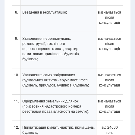
8.
Введення в експлуатацію;
визначається
після
консультації
9.
Узаконення перепланувань,
визначається
реконструкції, технічного
після
переоснащення: кімнат, квартир,
консультації
нежитлових приміщень, будинків,
будівель;
10.
Узаконення само побудованих
визначається
будівельних об'єктів нерухомості: госп.
після
будівель, прибудов, будинків, будівель;
консультації
11.
Оформлення земельних ділянок
визначається
(присвоєння кадастрового номера,
після
реєстрація права власності на землю);
консультації
12.
Приватизація кімнат, квартир, приміщень,
від 24000
будівель;
грн.