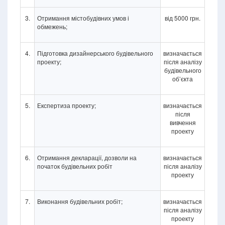
3.
Отримання містобудівних умов і
від 5000 грн.
обмежень;
4.
Підготовка дизайнерського будівельного
визначається
проекту;
після аналізу
будівельного
об’єкта
5.
Експертиза проекту;
визначається
після
вивчення
проекту
6.
Отримання декларації, дозволи на
визначається
початок будівельних робіт
після аналізу
проекту
7.
Виконання будівельних робіт;
визначається
після аналізу
проекту