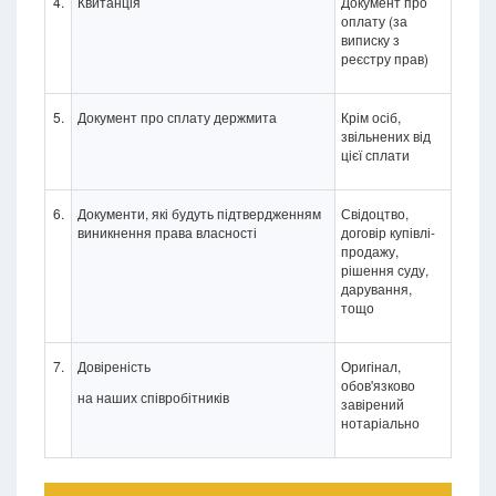
4.
Квитанція
Документ про
оплату (за
виписку з
реєстру прав)
5.
Документ про сплату держмита
Крім осіб,
звільнених від
цієї сплати
6.
Документи, які будуть підтвердженням
Свідоцтво,
виникнення права власності
договір купівлі-
продажу,
рішення суду,
дарування,
тощо
7.
Довіреність
Оригінал,
обов'язково
на наших співробітників
завірений
нотаріально