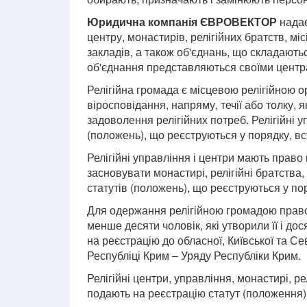
Юридична компанія ЄВРОВЕКТОР
надає
центру, монастирів, релігійних братств, мі
закладів, а також об'єднань, що складаютьс
об'єднання представляються своїми центр
Релігійна громада є місцевою релігійною о
віросповідання, напряму, течії або толку, 
задоволення релігійних потреб. Релігійні уп
(положень), що реєструються у порядку, 
Релігійні управління і центри мають право
засновувати монастирі, релігійні братства, м
статутів (положень), що реєструються у п
Для одержання релігійною громадою правоз
менше десяти чоловік, які утворили її і дос
на реєстрацію до обласної, Київської та Се
Республіці Крим – Уряду Республіки Крим.
Релігійні центри, управління, монастирі, ре
подають на реєстрацію статут (положення) 