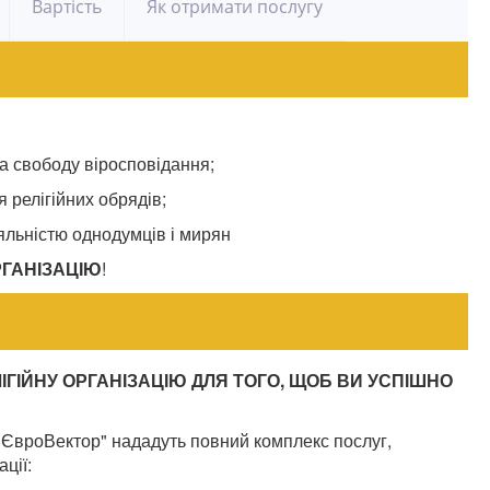
Вартість
Як отримати послугу
а свободу віросповідання;
 релігійних обрядів;
яльністю однодумців і мирян
РГАНІЗАЦІЮ
!
ГІЙНУ ОРГАНІЗАЦІЮ ДЛЯ ТОГО, ЩОБ ВИ УСПІШНО
 "ЄвроВектор" нададуть повний комплекс послуг,
ції: