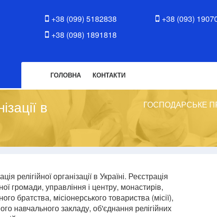
+38 (099) 5182838
+38 (093) 1907
+38 (098) 1891818
ГОЛОВНА
КОНТАКТИ
ізації в
ГОСПОДАРСЬКЕ П
ція релігійної організації в Україні. Реєстрація
йної громади, управління і центру, монастирів,
ного братства, місіонерського товариства (місії),
ого навчального закладу, об'єднання релігійних