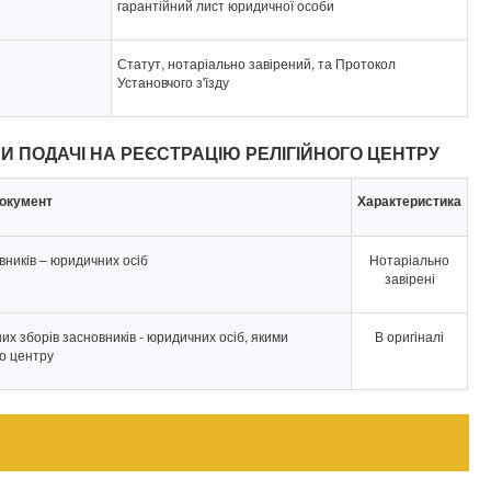
гарантійний лист юридичної особи
Статут, нотаріально завірений, та Протокол
Установчого з'їзду
РИ ПОДАЧІ НА РЕЄСТРАЦІЮ РЕЛІГІЙНОГО ЦЕНТРУ
окумент
Характеристика
вників – юридичних осіб
Нотаріально
завірені
их зборів засновників - юридичних осіб, якими
В оригіналі
го центру