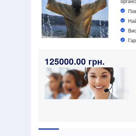
організ
Пов
Най
Вис
Гар
125000.00 грн.