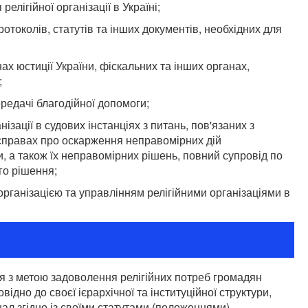
релігійної організації в Україні;
отоколів, статутів та інших документів, необхідних для
х юстиції України, фіскальних та інших органах,
;
едачі благодійної допомоги;
ізації в судових інстанціях з питань, пов'язаних з
у справах про оскарження неправомірних дій
и, а також їх неправомірних рішень, повний супровід по
го рішення;
 організацією та управлінням релігійними організаціями в
я з метою задоволення релігійних потреб громадян
відно до своєї ієрархічної та інституційної структури,
ал згідно із своїми статутами (положеннями).