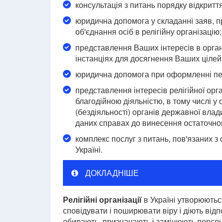
консультація з питань порядку відкриття 
юридична допомога у складанні заяв, пр
об'єднання осіб в релігійну організацію;
представлення Ваших інтересів в органа
інстанціях для досягнення Ваших цілей
юридична допомога при оформленні пер
представлення інтересів релігійної орган
благодійною діяльністю, в тому числі 
(бездіяльності) органів державної влад
даних справах до винесення остаточно
комплекс послуг з питань, пов'язаних з
Україні.
ДОКЛАДНІШЕ
Релігійні організації
в Україні утворюютьс
сповідувати і поширювати віру і діють відпо
обирають, призначають і замінюють персон