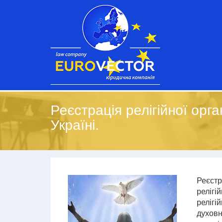
Реєстрація релігійної орган
Україні.
Реєстра
релігі
релігій
духовн