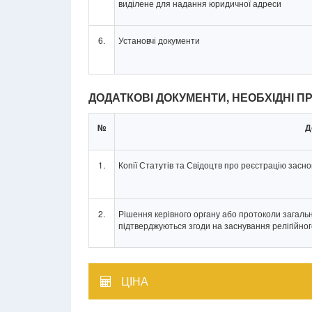
виділене для надання юридичної адреси
6.
Установчі документи
ДОДАТКОВІ ДОКУМЕНТИ, НЕОБХІДНІ П
№
Д
1.
Копії Статутів та Свідоцтв про реєстрацію засно
2.
Рішення керівного органу або протоколи загальн
підтверджуються згоди на заснування релігійно
ЦІНА