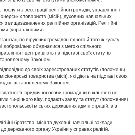
 послуги з реєстрації релігійної громади, управління і
сіонерськіх товариств (місій), духовних навчальних
я з вищезазначених релігійних організацій. Релігійні
ами (управліннями).
рганізацією віруючих громадян одного й того ж культу,
які добровільно об'єдналися з метою спільного
равління і центри діють на підставі своїх статутів
встановленому Законом.
 відповідно до своїх зареєстрованих статутів (положень)
ісіонерські товариства (місії), які діють на підставі своїх
орядку, встановленому Законом.
датності юридичної особи громадяни в кількості не
ягли 18-річного віку, подають заяву та статут (положення)
вастопольської міських державних адміністрацій, а в
лігійні братства, місії та духовні навчальні заклади
до державного органу України у справах релігій.