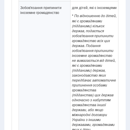
Зобов'язання припинити
для дітей, які є іноземцями
іноземне громадянство
*
По відношенню до дітей,
які є громадянами
(підданими) кількох
держав, подається
зобов'язання припинити
громадянство всіх цих
держав. Подання
зобов'язання припинити
іноземне громадянство
не вимагається від дітей,
які є громадянами
(підданими) держав,
законодавство яких
передбачає автоматичне
припинення особами
громадянства
(підданства) цих держав
одночасно з набуттям
громадянства іншої
держави, або якщо
міжнародні договори
України з іншими
державами, громадянами
яких
є
діти ,