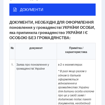
ДОКУМЕНТИ
ДОКУМЕНТИ, НЕОБХІДНІ ДЛЯ ОФОРМЛЕННЯ
поновлення у громадянстві УКРАЇНИ ОСОБИ,
яка припинила громадянство УКРАЇНИ І Є
ОСОБОЮ БЕЗ ГРОМАДЯНСТВА:
№
документ
Примітка /
характеристика
1.
Заява про поновлення у
в 2-х екземплярах
громадянстві України
В разі якщо разом з
*
одним із батьків
оформляється
відновлення в
громадянство України
для дитини особа клопоче
про це у своїй заяві і
додатково подає пакет
документів, необхідний