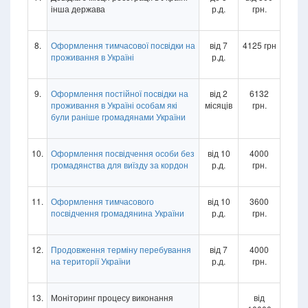
інша держава
р.д.
грн.
8.
Оформлення тимчасової посвідки на
від 7
4125 грн
проживання в Україні
р.д.
9.
Оформлення постійної посвідки на
від 2
6132
проживання в Україні особам які
місяців
грн.
були раніше громадянами України
10.
Оформлення посвідчення особи без
від 10
4000
громадянства для виїзду за кордон
р.д.
грн.
11.
Оформлення тимчасового
від 10
3600
посвідчення громадянина України
р.д.
грн.
12.
Продовження терміну перебування
від 7
4000
на території України
р.д.
грн.
13.
Моніторинг процесу виконання
від