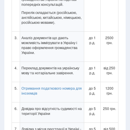
попередніх консультацій.
Перелік складається (російською,
англійською, китайською, німецькою,
російською мовами).
3.
Аналіз документів що дають
до 1
2500
можливість іммігрувати в Україну і
р.д.
грн.
право оформлення громадянства
України.
4.
Переклад документів на українську
до 1
від 250
мову та нотаріальне завірення.
р.д.
грн.
5.
Отримання податкового номера для
до 5
1200
іноземців
р.д.
грн.
6.
Довідка про відсутність судимості на
до 5
250 грн.
території України
р.д.
7.
Довідка з місця реєстрації в Україні -
до 5
від 500