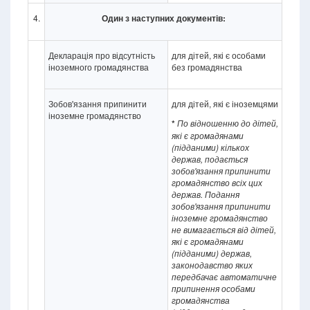
4.
Один з наступних документів:
Декларація про відсутність
для дітей, які є особами
іноземного громадянства
без громадянства
Зобов'язання припинити
для дітей, які є іноземцями
іноземне громадянство
*
По відношенню до дітей,
які є громадянами
(підданими) кількох
держав, подається
зобов'язання припинити
громадянство всіх цих
держав. Подання
зобов'язання припинити
іноземне громадянство
не вимагається від дітей,
які є громадянами
(підданими) держав,
законодавство яких
передбачає автоматичне
припинення особами
громадянства