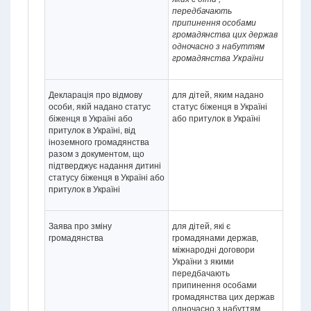
передбачають
припинення особами
громадянства цих держав
одночасно з набуттям
громадянства України
Декларація про відмову
для дітей, яким надано
особи, якій надано статус
статус біженця в Україні
біженця в Україні або
або притулок в Україні
притулок в Україні, від
іноземного громадянства
разом з документом, що
підтверджує надання дитині
статусу біженця в Україні або
притулок в Україні
Заява про зміну
для дітей, які є
громадянства
громадянами держав,
міжнародні договори
України з якими
передбачають
припинення особами
громадянства цих держав
одночасно з набуттям