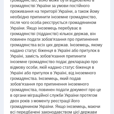
громадянстві України за умови постійного
проживання на території України, а також йому
необхідно припинити іноземне громадянство,
після чого особа реєструється громадянином
України. Якщо іноземець перебуває в
громадянстві (підданстві) кількох держав, він
повинен подати зобов'язання про припинення
громадянства всіх цих держав. Іноземець, якому
надано статус біженця в Україні або притулок в
Україні, замість зобов'язання припинити
іноземне громадянство подає декларацію про
відмову особи, якій надано статус біженця в
Україні або притулок в Україні, від іноземного
громадянства. Іноземець, який подав
зобов'язання про припинення іноземного
громадянства, повинен подати документ про це
в органи міграційної служби України протягом
двох років з моменту реєстрації його
громадянином України. Якщо іноземець, маючи
всі передбачені законодавством цієї держави