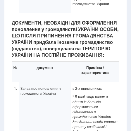
громадянства України
ДОКУМЕНТИ, НЕОБХІДНІ ДЛЯ ОФОРМЛЕННЯ
поновлення у громадянстві УКРАЇНИ ОСОБИ,
ЩО ПІСЛЯ ПРИПИНЕННЯ ГРОМАДЯНСТВА
УКРАЇНИ придбала іноземне громадянство
(підданство), повернулася на ТЕРИТОРІЮ
УКРАЇНИ НА ПОСТІЙНЕ ПРОЖИВАННЯ:
№
документ
Примітка /
характеристика
1.
Заява про поновлення у
в 2-х примірниках
громадянстві України
*
В разі якщо разом з
одним із батьків
оформляється
відновлення в
громадянство України
для дитини особа клопоче
про це у своїй заяві і