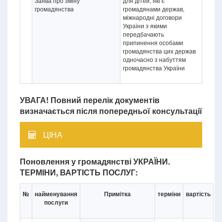
Заява про зміну
для дітей, які є
громадянства
громадянами держав,
міжнародні договори
України з якими
передбачають
припинення особами
громадянства цих держав
одночасно з набуттям
громадянства України
УВАГА! Повний перелік документів
визначається після попередньої консультації
ЦІНА
Поновлення у громадянстві УКРАЇНИ.
ТЕРМІНИ, ВАРТІСТЬ ПОСЛУГ:
№
найменування
Примітка
терміни
вартість
послуги