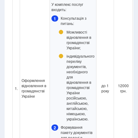
У комплекс послуг
входить:
1
Консультація з
питань:
Можливості
відновлення в
громадянстві
України;
індивідуального
переліку
документів,
необхідного
для
Оформлення
відновлення в
відновлення в
до 1
12000
громадянстві
1.
громадянстві
року
грн.
України
України
російською,
англійською,
китайською,
німецькою,
українською.
2
Формування
пакету документів
для подачі в