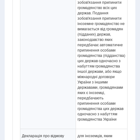
зобов'язання припинити
громадянство всіх цих
держав. Подання
зобов'язання припинити
іноземне громадянство не
вимагається від громадян
(підданих) держав,
законодавство яких
передбачає автоматичне
припинення особами
громадянства (підданства)
цих держав одночасно з
набуттям громадянства
іншої держави, або якщо
міжнародні договори
України з іншими
державами, громадянами
яких є іноземці,
передбачають
припинення особами
громадянства цих держав
одночасно з набуттям
громадянства України
Декларація про відмову
для іноземців, яким