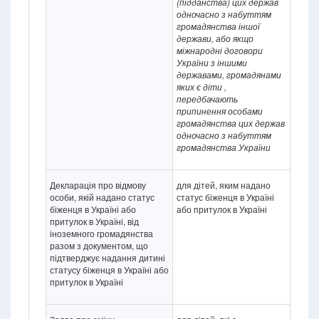
(підданства) цих держав
одночасно з набуттям
громадянства іншої
держави, або якщо
міжнародні договори
України з іншими
державами, громадянами
яких є діти ,
передбачають
припинення особами
громадянства цих держав
одночасно з набуттям
громадянства України
Декларація про відмову
для дітей, яким надано
особи, якій надано статус
статус біженця в Україні
біженця в Україні або
або притулок в Україні
притулок в Україні, від
іноземного громадянства
разом з документом, що
підтверджує надання дитині
статусу біженця в Україні або
притулок в Україні