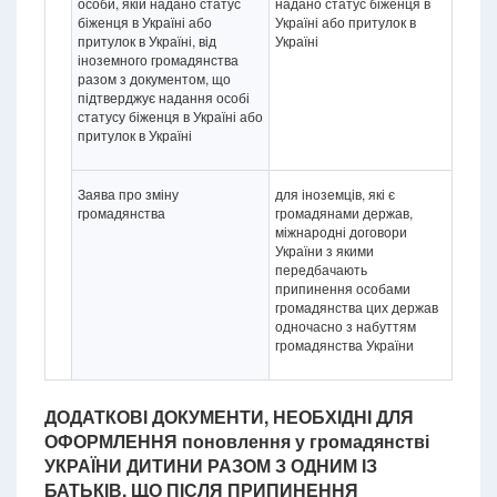
особи, якій надано статус
надано статус біженця в
біженця в Україні або
Україні або притулок в
притулок в Україні, від
Україні
іноземного громадянства
разом з документом, що
підтверджує надання особі
статусу біженця в Україні або
притулок в Україні
Заява про зміну
для іноземців, які є
громадянства
громадянами держав,
міжнародні договори
України з якими
передбачають
припинення особами
громадянства цих держав
одночасно з набуттям
громадянства України
ДОДАТКОВІ ДОКУМЕНТИ, НЕОБХІДНІ ДЛЯ
ОФОРМЛЕННЯ поновлення у громадянстві
УКРАЇНИ ДИТИНИ РАЗОМ З ОДНИМ ІЗ
БАТЬКІВ, ЩО ПІСЛЯ ПРИПИНЕННЯ