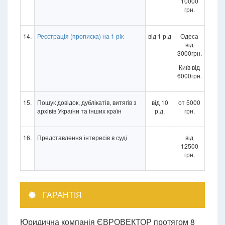
10000
грн.
14.
Реєстрація (прописка) на 1 рік
від 1 р.д
Одеса
від
3000грн.
Київ від
6000грн.
15.
Пошук довідок, дублікатів, витягів з
від 10
от 5000
архівів України та інших країн
р.д.
грн.
16.
Представлення інтересів в суді
від
12500
грн.
ГАРАНТІЯ
Юридична компанія ЄВРОВЕКТОР протягом 8