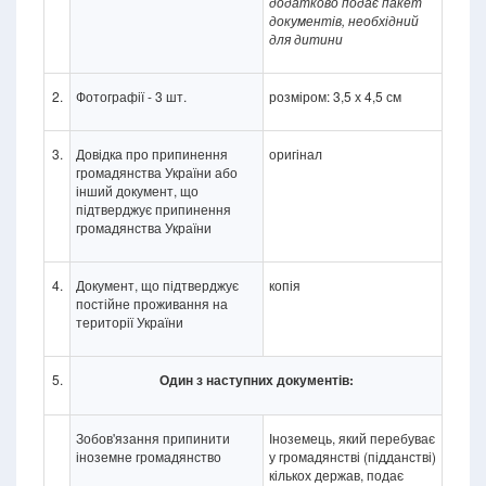
додатково подає пакет
документів, необхідний
для дитини
2.
Фотографії - 3 шт.
розміром: 3,5 х 4,5 см
3.
Довідка про припинення
оригінал
громадянства України або
інший документ, що
підтверджує припинення
громадянства України
4.
Документ, що підтверджує
копія
постійне проживання на
території України
5.
Один з наступних документів:
Зобов'язання припинити
Іноземець, який перебуває
іноземне громадянство
у громадянстві (підданстві)
кількох держав, подає