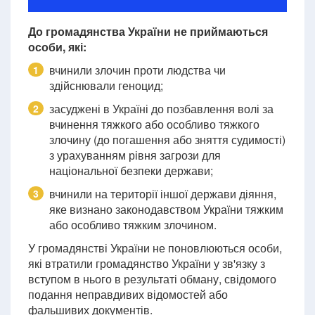
До громадянства України не приймаються
особи, які:
вчинили злочин проти людства чи
1
здійснювали геноцид;
засуджені в Україні до позбавлення волі за
2
вчинення тяжкого або особливо тяжкого
злочину (до погашення або зняття судимості)
з урахуванням рівня загрози для
національної безпеки держави;
вчинили на території іншої держави діяння,
3
яке визнано законодавством України тяжким
або особливо тяжким злочином.
У громадянстві України не поновлюються особи,
які втратили громадянство України у зв'язку з
вступом в нього в результаті обману, свідомого
подання неправдивих відомостей або
фальшивих документів.