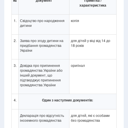
№
документ
Примітка /
характеристика
1.
Свідоцтво про народження
копія
дитини
2.
Заява про згоду дитини на
для дітей у віці від 14 до
придбання громадянства
18 років
України
3.
Довідка про припинення
оригінал
громадянства України або
інший документ, що
підтверджує припинення
громадянства України
4.
Один з наступних документів:
Декларація про відсутність
для дітей, які є особами
іноземного громадянства
без громадянства