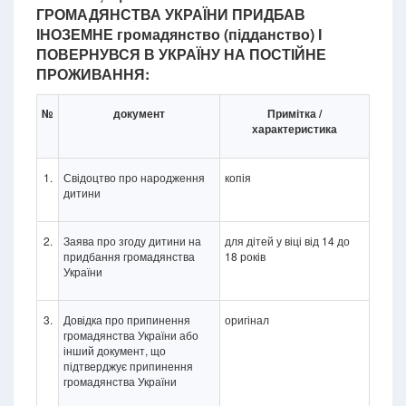
ГРОМАДЯНСТВА УКРАЇНИ ПРИДБАВ
ІНОЗЕМНЕ громадянство (підданство) І
ПОВЕРНУВСЯ В УКРАЇНУ НА ПОСТІЙНЕ
ПРОЖИВАННЯ:
№
документ
Примітка /
характеристика
1.
Свідоцтво про народження
копія
дитини
2.
Заява про згоду дитини на
для дітей у віці від 14 до
придбання громадянства
18 років
України
3.
Довідка про припинення
оригінал
громадянства України або
інший документ, що
підтверджує припинення
громадянства України