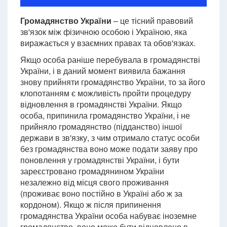
Громадянство України
– це тісний правовий
зв'язок між фізичною особою і Україною, яка
виражається у взаємних правах та обов'язках.
Якщо особа раніше перебувала в громадянстві
України, і в даний момент виявила бажання
знову прийняти громадянство України, то за його
клопотанням є можливість пройти процедуру
відновлення в громадянстві України. Якщо
особа, припинила громадянство України, і не
прийняло громадянство (підданство) іншої
держави в зв'язку, з чим отримало статус особи
без громадянства воно може подати заяву про
поновлення у громадянстві України, і бути
зареєстровано громадянином України
незалежно від місця свого проживання
(проживає воно постійно в Україні або ж за
кордоном). Якщо ж після припинення
громадянства України особа набуває іноземне
громадянство, воно може бути відновлено в