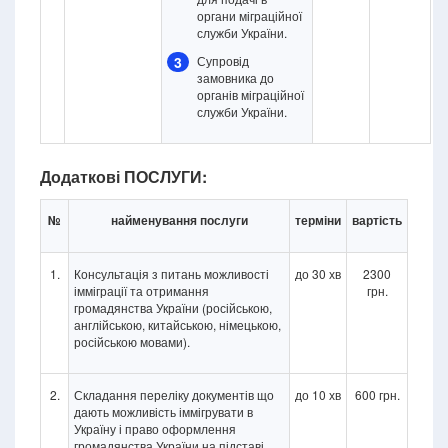
органи міграційної
служби України.
3
Супровід
замовника до
органів міграційної
служби України.
Додаткові ПОСЛУГИ:
№
найменування послуги
терміни
вартість
1.
Консультація з питань можливості
до 30 хв
2300
імміграції та отримання
грн.
громадянства України (російською,
англійською, китайською, німецькою,
російською мовами).
2.
Складання переліку документів що
до 10 хв
600 грн.
дають можливість іммігрувати в
Україну і право оформлення
громадянства України на підставі