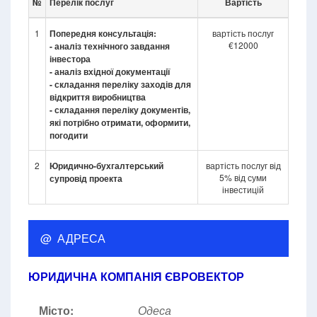
№
Перелік послуг
Вартість
1
Попередня консультація:
вартість послуг
€12000
- аналіз технічного завдання
інвестора
- аналіз вхідної документації
- складання переліку заходів для
відкриття виробництва
- складання переліку документів,
які потрібно отримати, оформити,
погодити
2
Юридично-бухгалтерський
вартість послуг від
5% від суми
супровід проекта
інвестицій
@ АДРЕСА
ЮРИДИЧНА КОМПАНІЯ ЄВРОВЕКТОР
Місто:
Одеса