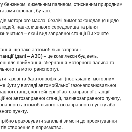
рту бензином, дизельним паливом, стисненим природним
азами (пропан, бутан).
видів моторного масла, безлічі вимог законодавця щодо
'я людей, навколишнього середовища та рівня
значитися – який вид заправної станції Ви хочете
тання, що таке автомобільні заправні
анції (далі – АЗС)
– це комплекси будівель,
чені для приймання, зберігання моторного палива та
льного та мототранспорту).
ути газові та багатопрофільні (постачання моторним
же бути у вигляді автомобільної газонаповнювальної
авної станції, контейнерної автозаправної станції,
ційної автозаправної станції, паливозаправного пункту,
ціонарного автомобільного газозаправного пункту або
ного пункту.
трібно враховувати загальні вимоги до проектування
тів створення підприємства.