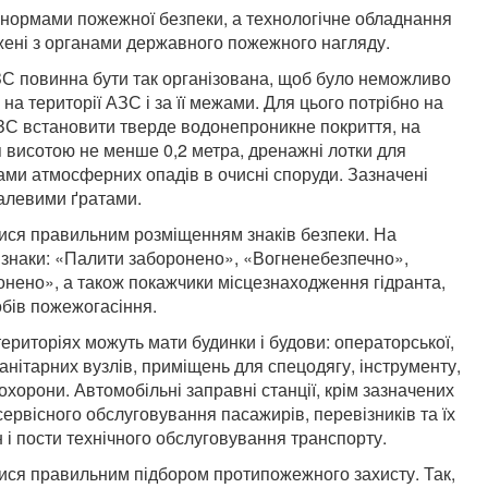
нормами пожежної безпеки, а технологічне обладнання
джені з органами державного пожежного нагляду.
ЗС повинна бути так організована, щоб було неможливо
на території АЗС і за її межами. Для цього потрібно на
АЗС встановити тверде водонепроникне покриття, на
я висотою не менше 0,2 метра, дренажні лотки для
ми атмосферних опадів в очисні споруди. Зазначені
талевими ґратами.
ися правильним розміщенням знаків безпеки. На
і знаки: «Палити заборонено», «Вогненебезпечно»,
онено», а також покажчики місцезнаходження гідранта,
бів пожежогасіння.
територіях можуть мати будинки і будови: операторської,
 санітарних вузлів, приміщень для спецодягу, інструменту,
хорони. Автомобільні заправні станції, крім зазначених
 сервісного обслуговування пасажирів, перевізників та їх
 і пости технічного обслуговування транспорту.
ся правильним підбором протипожежного захисту. Так,