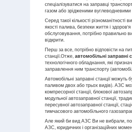
спеціалізуватися на заправці транспо
газом або зрідженими вуглеводневими г
Серед такої кількості різноманітності 
якості палива, безпеки життя і здоров
обслуговування, потрібно правильно ви
відкрити.
Перш за все, потрібно відповісти на пи
станції.Отже,
автомобільні заправні ст
технологічного обладнання, які призна
заправлення ним транспорту (автомобі
Автомобільні заправні станції можуть б
паливом двох або трьох видів). АЗС мо
компресорної станції, блокової автозапр
модульної автозаправної станції, тради
пересувної автозаправної станції, ста
тимчасового автомобільного газозаправ
Але який би вид АЗС Ви не вибрали, по
АЗС, юридичних і організаційних момен