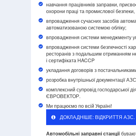
навчання працівників заправки, присвоє
охорони праці та промислової безпеки
впровадження сучасних засобів автомат
автоматизованою системою обліку;
впровадження системи менеджменту упр
впровадження системи безпечності харч
ресторанів з подальшим отриманням нео
і сертифіката HACCP
укладання договорів з постачальниками т
розробка внутрішньої документації АЗС
комплексний супровід господарської ді
ЄВРОВЕКТОР.
Ми працюємо по всій Україні!
ДОКЛАДНІШЕ: ВІДКРИТТЯ АЗС.
Автомобільні заправні станції
бувают