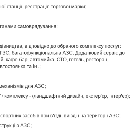
ї станції, реєстрація торгової марки;
рганами самоврядування;
дівництва, відповідно до обраного комплексу послуг:
ГЗС, багатофункціональна АЗС. Додатковий сервіс до
рій, кафе-бар, автомийка, СТО, готель, ресторан,
тостоянка та ін .;
 механізмів для АЗС;
/ комплексу - (ландшафтний дизайн, екстер'єр, інтер'єр);
ортних засобів при в'їзді, виїзді і на території АЗС;
нструкцію АЗС;