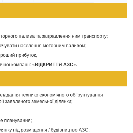
оторного палива та заправлення ним транспорту;
зпечувати населення моторним паливом;
ороший прибуток,
чної компанії:
«ВІДКРИТТЯ АЗС».
складання технико економічного обґрунтування
ї заявленого земельної ділянки;
ве планування;
янку під розміщення / будівництво АЗС;