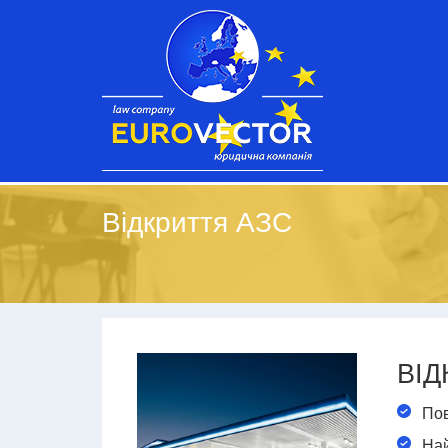
Відкриття АЗС
ВІД
Пов
Най