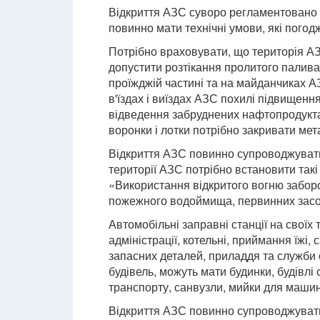
Відкриття АЗС суворо регламентовано 
повинно мати технічні умови, які пого
Потрібно враховувати, що територія А
допустити розтікання пролитого палива 
проїжджій частині та на майданчиках 
в'їздах і виїздах АЗС похилі підвищенн
відведення забруднених нафтопродукта
воронки і лотки потрібно закривати ме
Відкриття АЗС повинно супроводжуват
території АЗС потрібно встановити так
«Використання відкритого вогню забор
пожежного водоймища, первинних засо
Автомобільні заправні станції на своїх 
адміністрації, котельні, приймання їжі,
запасних деталей, приладдя та служби о
будівель, можуть мати будинки, будівлі
транспорту, санвузли, мийки для машин
Відкриття АЗС повинно супроводжувати