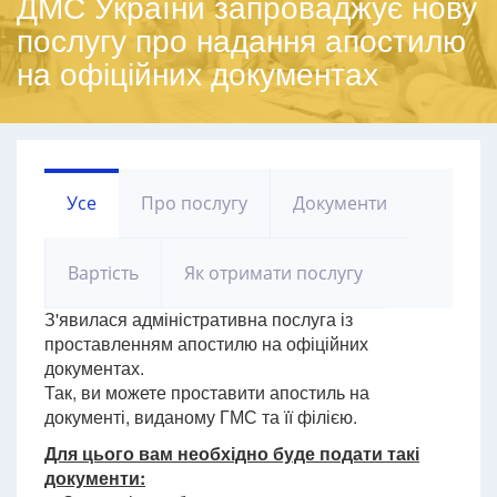
ДМС України запроваджує нову
послугу про надання апостилю
на офіційних документах
Усе
Про послугу
Документи
Вартість
Як отримати послугу
З'явилася адміністративна послуга із
проставленням апостилю на офіційних
документах.
Так, ви можете проставити апостиль на
документі, виданому ГМС та її філією.
Для цього вам необхідно буде подати такі
документи: