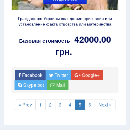
Гражданство Украины вследствие признания или
установление факта отцовства или материнства
42000.00
Базовая стоимость
грн.
Facebook
Twitter
Google+
Skype bot
Mail
« Prev
1
2
3
4
5
6
Next »