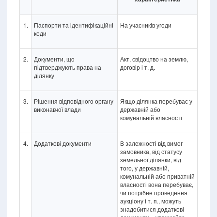
1.
Паспорти та ідентифікаційні
На учасників угоди
коди
2.
Документи, що
Акт, свідоцтво на землю,
підтверджують права на
договір і т. д.
ділянку
3.
Рішення відповідного органу
Якщо ділянка перебуває у
виконавчої влади
державній або
комунальній власності
4.
Додаткові документи
В залежності від вимог
замовника, від статусу
земельної ділянки, від
того, у державній,
комунальній або приватній
власності вона перебуває,
чи потрібне проведення
аукціону і т. п., можуть
знадобитися додаткові