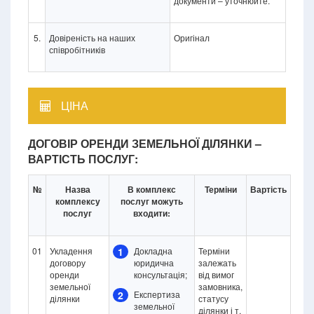
документи – уточнюйте.
5.
Довіреність на наших
Оригінал
співробітників
ЦІНА
ДОГОВІР ОРЕНДИ ЗЕМЕЛЬНОЇ ДІЛЯНКИ –
ВАРТІСТЬ ПОСЛУГ:
№
Назва
В комплекс
Терміни
Вартість
комплексу
послуг можуть
послуг
входити:
01
Укладення
1
Докладна
Терміни
договору
юридична
залежать
оренди
консультація;
від вимог
земельної
замовника,
2
Експертиза
ділянки
статусу
земельної
ділянки і т.