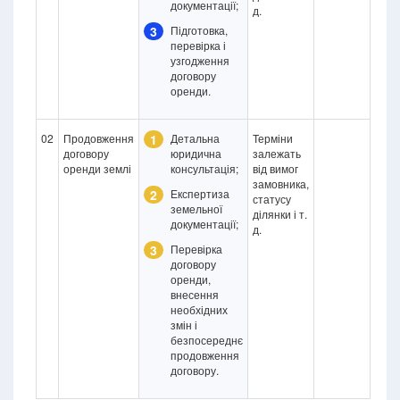
документації;
д.
3
Підготовка,
перевірка і
узгодження
договору
оренди.
02
Продовження
1
Детальна
Терміни
договору
юридична
залежать
оренди землі
консультація;
від вимог
замовника,
2
Експертиза
статусу
земельної
ділянки і т.
документації;
д.
3
Перевірка
договору
оренди,
внесення
необхідних
змін і
безпосереднє
продовження
договору.