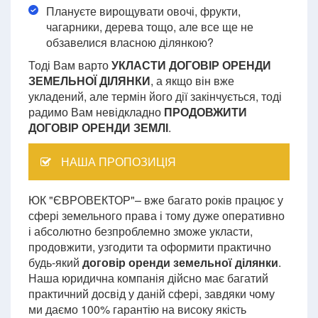
Плануєте вирощувати овочі, фрукти,
чагарники, дерева тощо, але все ще не
обзавелися власною ділянкою?
Тоді Вам варто
УКЛАСТИ ДОГОВІР ОРЕНДИ
ЗЕМЕЛЬНОЇ ДІЛЯНКИ
, а якщо він вже
укладений, але термін його дії закінчується, тоді
радимо Вам невідкладно
ПРОДОВЖИТИ
ДОГОВІР ОРЕНДИ ЗЕМЛІ
.
НАША ПРОПОЗИЦІЯ
ЮК "ЄВРОВЕКТОР"– вже багато років працює у
сфері земельного права і тому дуже оперативно
і абсолютно безпроблемно зможе укласти,
продовжити, узгодити та оформити практично
будь-який
договір оренди земельної ділянки
.
Наша юридична компанія дійсно має багатий
практичний досвід у даній сфері, завдяки чому
ми даємо 100% гарантію на високу якість