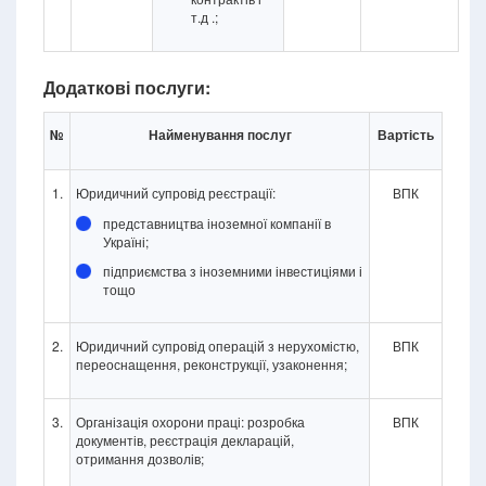
т.д .;
Додаткові послуги:
№
Найменування послуг
Вартість
1.
Юридичний супровід реєстрації:
ВПК
представництва іноземної компанії в
Україні;
підприємства з іноземними інвестиціями і
тощо
2.
Юридичний супровід операцій з нерухомістю,
ВПК
переоснащення, реконструкції, узаконення;
3.
Організація охорони праці: розробка
ВПК
документів, реєстрація декларацій,
отримання дозволів;