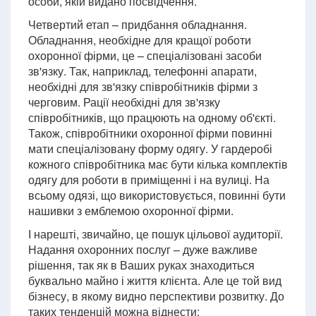
особи, якій видано посвідчення.
Четвертий етап – придбання обладнання.
Обладнання, необхідне для кращої роботи
охоронної фірми, це – спеціалізовані засоби
зв'язку. Так, наприклад, телефонні апарати,
необхідні для зв'язку співробітників фірми з
черговим. Рації необхідні для зв'язку
співробітників, що працюють на одному об'єкті.
Також, співробітники охоронної фірми повинні
мати спеціалізовану форму одягу. У гардеробі
кожного співробітника має бути кілька комплектів
одягу для роботи в приміщенні і на вулиці. На
всьому одязі, що використовується, повинні бути
нашивки з емблемою охоронної фірми.
І нарешті, звичайно, це пошук цільової аудиторії.
Надання охоронних послуг – дуже важливе
рішення, так як в Ваших руках знаходиться
буквально майно і життя клієнта. Але це той вид
бізнесу, в якому видно перспективи розвитку. До
таких тенденцій можна віднести: