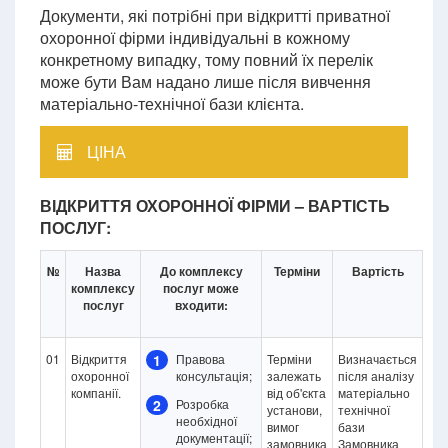
Документи, які потрібні при відкритті приватної
охоронної фірми індивідуальні в кожному
конкретному випадку, тому повний їх перелік
може бути Вам надано лише після вивчення
матеріально-технічної бази клієнта.
ЦІНА
ВІДКРИТТЯ ОХОРОННОЇ ФІРМИ – ВАРТІСТЬ
ПОСЛУГ:
№
Назва
До комплексу
Терміни
Вартість
комплексу
послуг може
послуг
входити:
01
Відкриття
1
Правова
Терміни
Визначається
охоронної
консультація;
залежать
після аналізу
компанії.
від об'єкта
матеріально
2
Розробка
установи,
технічної
необхідної
вимог
бази
документації;
замовника
Замовника