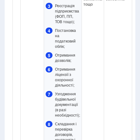
тощо
3
Реєстрація
підприємства
(ФОП, ПП,
ТОВ тощо);
4
Постановка
на
податковий
облік;
5
Отримання
дозволів;
6
Отримання
ліцензії з
охоронної
діяльності;
7
Узгодження
будівельної
документації
(в разі
необхідності);
8
Складання і
перевірка
договорів,
контрактів і