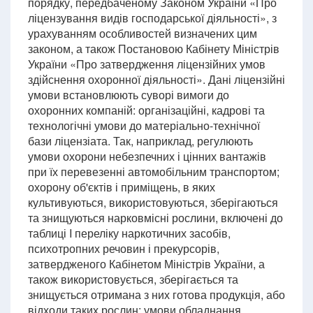
порядку, передбаченому Законом України «Про
ліцензування видів господарської діяльності», з
урахуванням особливостей визначених цим
законом, а також Постановою Кабінету Міністрів
України «Про затвердження ліцензійних умов
здійснення охоронної діяльності». Дані ліцензійні
умови встановлюють суворі вимоги до
охоронних компаній: організаційні, кадрові та
технологічні умови до матеріально-технічної
бази ліцензіата. Так, наприклад, регулюють
умови охорони небезпечних і цінних вантажів
при їх перевезенні автомобільним транспортом;
охорону об'єктів і приміщень, в яких
культивуються, використовуються, зберігаються
та знищуються нарковмісні рослини, включені до
таблиці I переліку наркотичних засобів,
психотропних речовин і прекурсорів,
затвердженого Кабінетом Міністрів України, а
також використовується, зберігається та
знищується отримана з них готова продукція, або
відходи таких рослин; умови обладнання