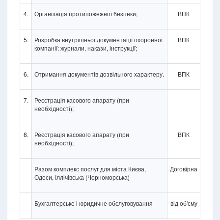
4.
Організація протипожежної безпеки;
ВПК
5.
Розробка внутрішньої документації охоронної
ВПК
компанії: журнали, накази, інструкції;
6.
Отримання документів дозвільного характеру.
ВПК
7.
Реєстрація касового апарату (при
необхідності);
8.
Реєстрація касового апарату (при
ВПК
необхідності);
Разом комплекс послуг для міста Києва,
Договірна
Одеси, Іллічівська (Чорноморська)
Бухгалтерське і юридичне обслуговування
від об'єму