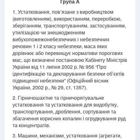
Група А
1. Устатковання, пов’язане з виробництвом
(виготовленням), використанням, переробкою,
зберіганням, транспортуванням, застосуванням,
утилізацією чи знешкодженням
вибухопожежонебезпечних і небезпечних
речовин 1 і 2 класу небезпеки, маса яких
дорівнює або перевищує нормативи порогових
мас, що визначені постановою Кабінету Міністрів
України від 11 липня 2002 р. № 956 “Про
ідентифікацію та декларування безпеки об’єктів
підвищеної небезпеки” (Офіційний вісник
України, 2002 р., № 29, ст. 1357).
2. Гірничошахтне та гірничорятувальне
устатковання та устатковання для видобутку,
транспортування, дроблення, сортування та
збагачення корисних копалин і огрудкування руд
та концентратів.
3. Машини, механізми, устатковання (агрегати,