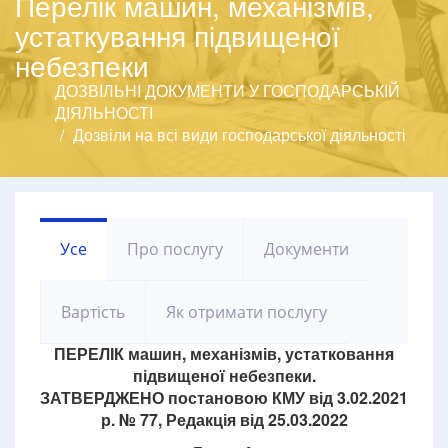
Перелік машин, механізмів,
устаткування підвищеної
небезпеки
ДОЗВІЛЬНІ ДОКУМЕНТИ У ГОСПОДАРСЬКІЙ
ДІЯЛЬНОСТІ
Дозвіли на всі види господарської діяльності
Усе
Про послугу
Документи
Вартість
Як отримати послугу
ПЕРЕЛІК машин, механізмів, устатковання
підвищеної небезпеки.
ЗАТВЕРДЖЕНО постановою КМУ від 3.02.2021
р. № 77, Редакція від 25.03.2022