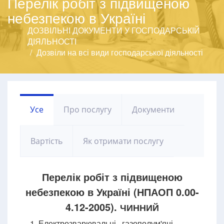
Перелік робіт з підвищеною
небезпекою в Україні
ДОЗВІЛЬНІ ДОКУМЕНТИ У ГОСПОДАРСЬКІЙ
ДІЯЛЬНОСТІ
Дозвіли на всі види господарської діяльності
Усе
Про послугу
Документи
Вартість
Як отримати послугу
Перелік робіт з підвищеною
небезпекою в Україні (НПАОП 0.00-
4.12-2005).
ЧИННИЙ
1. Електрозварювальні, газополум'яні,