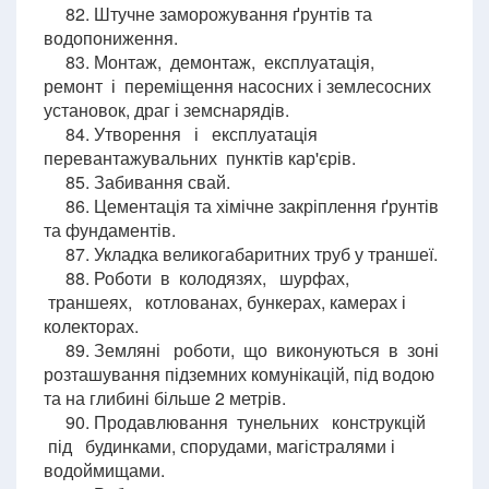
82. Штучне заморожування ґрунтів та
водопониження.
83. Монтаж, демонтаж, експлуатація,
ремонт і переміщення насосних і землесосних
установок, драг і земснарядів.
84. Утворення і експлуатація
перевантажувальних пунктів кар'єрів.
85. Забивання свай.
86. Цементація та хімічне закріплення ґрунтів
та фундаментів.
87. Укладка великогабаритних труб у траншеї.
88. Роботи в колодязях, шурфах,
траншеях, котлованах, бункерах, камерах і
колекторах.
89. Земляні роботи, що виконуються в зоні
розташування підземних комунікацій, під водою
та на глибині більше 2 метрів.
90. Продавлювання тунельних конструкцій
під будинками, спорудами, магістралями і
водоймищами.