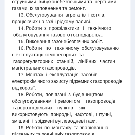
отруйними, вибухонебезпечними та інертними
газами, їх заповнення та ремонт.
13. Обслуговування агрегатів і котлів,
працюючих на газі і рідкому паливі.
14. Роботи з профілактики і технічного
обслуговування газового господарства.
15. Виконання газонебезпечних робіт.
16. Роботи по технічному обслуговуванню
і експлуатації компресорних та
газорегуляторних станцій, лінійних частин
магістральних газопроводів.
17. Монтаж і експлуатація засобів
електрохімічного захисту підземних газопроводів
від корозії.
18. Роботи, пов'язані з будівництвом,
обслуговуванням і ремонтом газопроводів,
газорозподільних пунктів, які
використовують природні, нафтові, штучні,
змішані і зріджені вуглеводневі гази.
19. Роботи по монтажу та зварюванню
підземних та зовнішніх газопроводів,