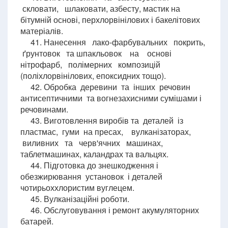
скловати, шлаковати, азбесту, мастик на
бітумній основі, перхлорвінілових і бакелітових
матеріалів.
41. Нанесення лако-фарбувальних покрить,
ґрунтовок та шпакльовок на основі
нітрофарб, полімерних композицій
(поліхлорвінілових, епоксидних тощо).
42. Обробка деревини та інших речовин
антисептичними та вогнезахисними сумішами і
речовинами.
43. Виготовлення виробів та деталей із
пластмас, гуми на пресах, вулканізаторах,
виливних та черв'ячних машинах,
таблетмашинах, каландрах та вальцях.
44. Підготовка до знешкодження і
обезжирювання установок і деталей
чотирьоххлористим вуглецем.
45. Вулканізаційні роботи.
46. Обслуговування і ремонт акумуляторних
батарей.