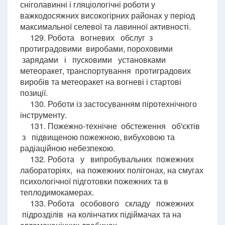
сніголавинні і гляціологічні роботи у
важкодосяжних високогірних районах у період
максимальної селевої та лавинної активності.
129. Робота вогневих обслуг з
протиградовими виробами, пороховими
зарядами і пусковими установками
метеоракет, транспортування протиградових
виробів та метеоракет на вогневі і стартові
позиції.
130. Роботи із застосуванням піротехнічного
інструменту.
131. Пожежно-технічне обстеження об'єктів
з підвищеною пожежною, вибуховою та
радіаційною небезпекою.
132. Робота у випробувальних пожежних
лабораторіях, на пожежних полігонах, на смугах
психологічної підготовки пожежних та в
теплодимокамерах.
133. Робота особового складу пожежних
підрозділів на колінчатих підіймачах та на