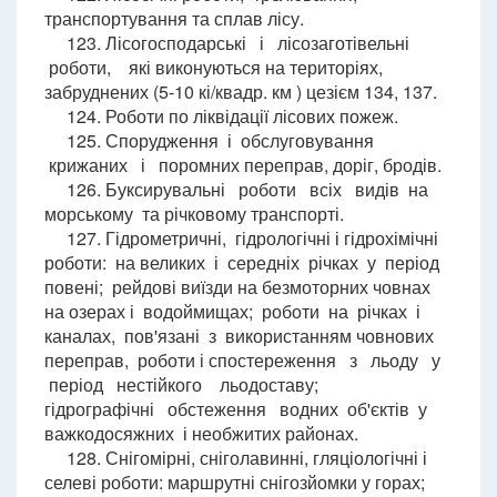
транспортування та сплав лісу.
123. Лісогосподарські і лісозаготівельні
роботи, які виконуються на територіях,
забруднених (5-10 кі/квадр. км ) цезієм 134, 137.
124. Роботи по ліквідації лісових пожеж.
125. Спорудження і обслуговування
крижаних і поромних переправ, доріг, бродів.
126. Буксирувальні роботи всіх видів на
морському та річковому транспорті.
127. Гідрометричні, гідрологічні і гідрохімічні
роботи: на великих і середніх річках у період
повені; рейдові виїзди на безмоторних човнах
на озерах і водоймищах; роботи на річках і
каналах, пов'язані з використанням човнових
переправ, роботи і спостереження з льоду у
період нестійкого льодоставу;
гідрографічні обстеження водних об'єктів у
важкодосяжних і необжитих районах.
128. Снігомірні, сніголавинні, гляціологічні і
селеві роботи: маршрутні снігозйомки у горах;