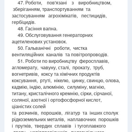
47. Роботи, пов'язані з виробництвом,
зберіганням, транспортуванням та
застосуванням агрохімікатів, пестицидів,
гербіцидів.
48. Гасіння вапна.
49. Обслуговування генераторних
ацетиленових установок.
50. Гальванічні роботи, чистка
вентиляційних каналів та повітропроводів.
51. Роботи по виробництву феросплавів,
агломерату, чавуну, сталі, прокату, труб,
вогнетривів, коксу та хімічних продуктів
коксування, ртуті, нікелю, цинку, свинцю, олова,
кадмію, індію, алюмінію, силуміну, магнію,
титану, кристалічного кремнію, сірки, сірчаної,
соляної, азотної і ортофосфорної кислот,
ціаністих солей
та розчинів, порошків, лігатур та інших сполук
рідкоземельних металів, наплавочних порошків
і прутків, твердих сплавів і тугоплавкого