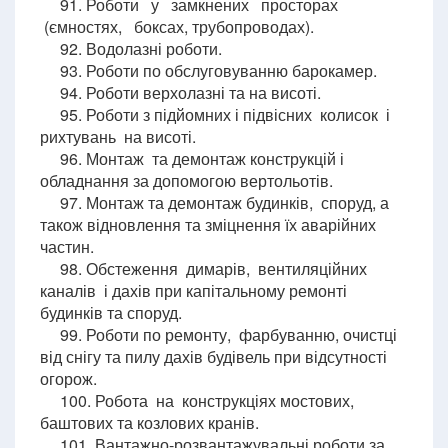
91. Роботи у замкнених просторах
(ємностях, боксах, трубопроводах).
92. Водолазні роботи.
93. Роботи по обслуговуванню барокамер.
94. Роботи верхолазні та на висоті.
95. Роботи з підйомних і підвісних колисок і
рихтувань на висоті.
96. Монтаж та демонтаж конструкцій і
обладнання за допомогою вертольотів.
97. Монтаж та демонтаж будинків, споруд, а
також відновлення та зміцнення їх аварійних
частин.
98. Обстеження димарів, вентиляційних
каналів і дахів при капітальному ремонті
будинків та споруд.
99. Роботи по ремонту, фарбуванню, очистці
від снігу та пилу дахів будівель при відсутності
огорож.
100. Робота на конструкціях мостових,
баштових та козлових кранів.
101. Вантажно-розвантажувальні роботи за