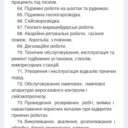
працюють під тиском.
64. Підземні роботи на шахтах та рудниках.
65. Підземна геологорозвідка.
66. Сейсморозвідка.
67. Геолого-маркшейдерські роботи.
68. Аварійно-рятувальні роботи, гасіння
пожеж, боротьба з повінню.
69. Дегазаційні роботи.
70. Технічне обслуговування, експлуатація та
ремонт підйомних установок, стволів,
компресорних станцій.
71. Утворення і експлуатація відвалів гірничих
порід.
72. Обслуговування лампових, лампової
апаратури аерогазового контролю і
сейсмопрогнозу.
73. Проведення розкривних робіт, виїмка і
навантаження корисних копалин при відкритих
гірничих роботах.
74. Виколювання, звалення, розпилювання і
обробка блоків природного каменю,