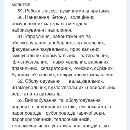
молотків.
59. Робота з піскоструминними апаратами.
60. Нанесення бетону, ізоляційних і
обмуровочних матеріалів методом
набризкування і напилення.
61. Управління, завантаження та
обслуговування дробарних, сортувальних,
фасувально-пакувальних, просівальних,
змішувальних формувальних, затиральних,
фільтрувальних, намотувальних, варочних,
плавильних, сепараторних, очисних, обрізних,
бурових, в'язальних, полірувальних механізмів.
62. Обслуговування вальцювальних,
штампувальних, вузлов'язальних і навивальних
верстатів та автоматів.
63. Випробування та обслуговування
парових і водогрійних котлів, економайзерів,
паропроводів, трубопроводів гарячої води,
пароперегрівників, теплообмінників,
тепломеханічного устаткування, посудин, що