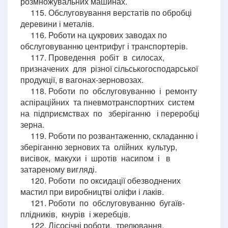
розмножувальних машинах.
115. Обслуговування верстатів по обробці
деревини і металів.
116. Роботи на цукрових заводах по
обслуговуванню центрифуг і транспортерів.
117. Проведення робіт в силосах,
призначених для різної сільськогосподарської
продукції, в вагонах-зерновозах.
118. Роботи по обслуговуванню і ремонту
аспіраційних та пневмотранспортних систем
на підприємствах по зберіганню і переробці
зерна.
119. Роботи по розвантаженню, складанню і
зберіганню зернових та олійних культур,
висівок, макухи і шротів насипом і в
затареному вигляді.
120. Роботи по оксидації обезводнених
мастил при виробництві оліфи і лаків.
121. Роботи по обслуговуванню бугаїв-
плідників, кнурів і жеребців.
122. Лісосічні роботи, трелювання,