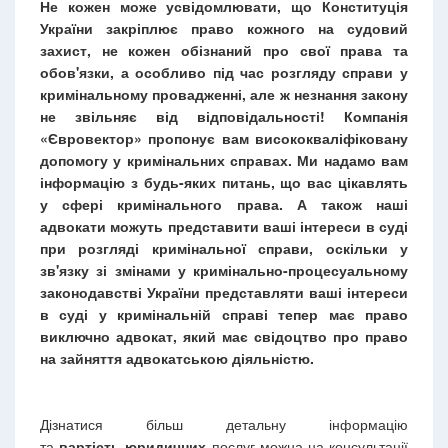
Не кожен може усвідомлювати, що Конституція
України закріплює право кожного на судовий
захист, не кожен обізнаний про свої права та
обов'язки, а особливо під час розгляду справи у
кримінальному провадженні, але ж незнання закону
не звільняє від відповідальності! Компанія
«Євровектор» пропонує вам висококваліфіковану
допомогу у кримінальних справах. Ми надамо вам
інформацію з будь-яких питань, що вас цікавлять
у сфері кримінального права. А також наші
адвокати можуть представити ваші інтереси в суді
при розгляді кримінальної справи, оскільки у
зв'язку зі змінами у кримінально-процесуальному
законодавстві України представляти ваші інтереси
в суді у кримінальній справі тепер має право
виключно адвокат, який має свідоцтво про право
на зайняття адвокатською діяльністю.
Дізнатися більш детальну інформацію
та
вартість юридичних
послуг
можна на консультації