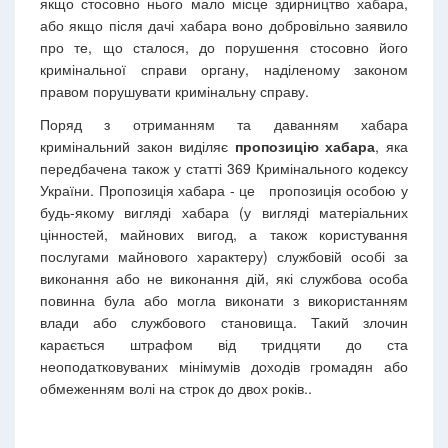
якщо стосовно нього мало місце здирництво хабара,
або якщо після дачі хабара воно добровільно заявило
про те, що сталося, до порушення стосовно його
кримінальної справи органу, наділеному законом
правом порушувати кримінальну справу.
Поряд з отриманням та даванням хабара
кримінальний закон виділяє
пропозицію хабара
, яка
передбачена також у статті 369 Кримінального кодексу
України. Пропозиція хабара - це пропозиція особою у
будь-якому вигляді хабара (у вигляді матеріальних
цінностей, майнових вигод, а також користування
послугами майнового характеру) службовій особі за
виконання або не виконання дій, які службова особа
повинна була або могла виконати з використанням
влади або службового становища. Такий злочин
карається штрафом від тридцяти до ста
неоподатковуваних мінімумів доходів громадян або
обмеженням волі на строк до двох років..