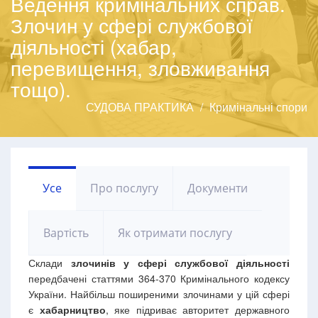
Ведення кримінальних справ.
Злочин у сфері службової
діяльності (хабар,
перевищення, зловживання
тощо).
СУДОВА ПРАКТИКА
Кримінальні спори
Усе
Про послугу
Документи
Вартість
Як отримати послугу
Склади
злочинів у сфері службової діяльності
передбачені статтями 364-370 Кримінального кодексу
України. Найбільш поширеними злочинами у цій сфері
є
хабарництво
, яке підриває авторитет державного