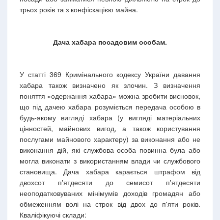
трьох років та з конфіскацією майна.
Дача хабара посадовим особам.
У статті 369 Кримінального кодексу України давання
хабара також визначено як злочин. З визначення
поняття «одержання хабара» можна зробити висновок,
що під дачею хабара розуміється передача особою в
будь-якому вигляді хабара (у вигляді матеріальних
цінностей, майнових вигод, а також користування
послугами майнового характеру) за виконання або не
виконання дій, які службова особа повинна була або
могла виконати з використанням влади чи службового
становища. Дача хабара карається штрафом від
двохсот п'ятдесяти до семисот п'ятдесяти
неоподатковуваних мінімумів доходів громадян або
обмеженням волі на строк від двох до п'яти років.
Кваліфікуючі склади: