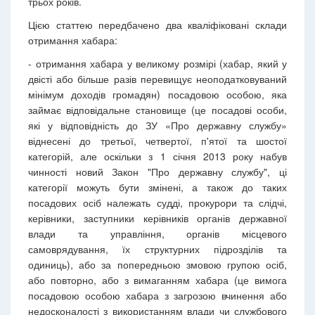
трьох років.
Цією статтею передбачено два кваліфіковані склади
отримання хабара:
- отримання хабара у великому розмірі (хабар, який у
двісті або більше разів перевищує неоподатковуваний
мінімум доходів громадян) посадовою особою, яка
займає відповідальне становище (це посадові особи,
які у відповідність до ЗУ «Про державну службу»
віднесені до третьої, четвертої, п'ятої та шостої
категорій, але оскільки з 1 січня 2013 року набув
чинності новий Закон "Про державну службу", ці
категорії можуть бути змінені, а також до таких
посадових осіб належать судді, прокурори та слідчі,
керівники, заступники керівників органів державної
влади та управління, органів місцевого
самоврядування, їх структурних підрозділів та
одиниць), або за попередньою змовою групою осіб,
або повторно, або з вимаганням хабара (це вимога
посадовою особою хабара з загрозою вчинення або
недосконалості з використанням влади чи службового