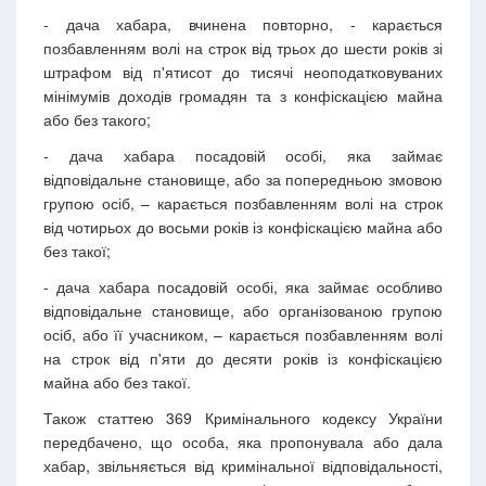
- дача хабара, вчинена повторно, - карається
позбавленням волі на строк від трьох до шести років зі
штрафом від п'ятисот до тисячі неоподатковуваних
мінімумів доходів громадян та з конфіскацією майна
або без такого;
- дача хабара посадовій особі, яка займає
відповідальне становище, або за попередньою змовою
групою осіб, – карається позбавленням волі на строк
від чотирьох до восьми років із конфіскацією майна або
без такої;
- дача хабара посадовій особі, яка займає особливо
відповідальне становище, або організованою групою
осіб, або її учасником, – карається позбавленням волі
на строк від п'яти до десяти років із конфіскацією
майна або без такої.
Також статтею 369 Кримінального кодексу України
передбачено, що особа, яка пропонувала або дала
хабар, звільняється від кримінальної відповідальності,