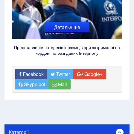
Детальніше
Представлення інтересів іноземців при затриманні на
кордоні по базі даних Інтерполу
Facebook
Twitter
Google+
Skype bot
Mail
Категорії