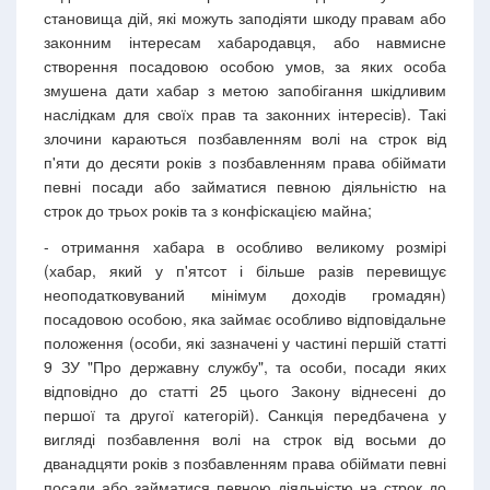
становища дій, які можуть заподіяти шкоду правам або
законним інтересам хабародавця, або навмисне
створення посадовою особою умов, за яких особа
змушена дати хабар з метою запобігання шкідливим
наслідкам для своїх прав та законних інтересів). Такі
злочини караються позбавленням волі на строк від
п'яти до десяти років з позбавленням права обіймати
певні посади або займатися певною діяльністю на
строк до трьох років та з конфіскацією майна;
- отримання хабара в особливо великому розмірі
(хабар, який у п'ятсот і більше разів перевищує
неоподатковуваний мінімум доходів громадян)
посадовою особою, яка займає особливо відповідальне
положення
(особи, які зазначені у частині першій статті
9 ЗУ "Про державну службу", та особи, посади яких
відповідно до статті 25 цього Закону віднесені до
першої та другої категорій). Санкція передбачена у
вигляді позбавлення волі на строк від восьми до
дванадцяти років з позбавленням права обіймати певні
посади або займатися певною діяльністю на строк до