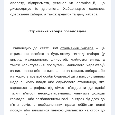
апарату, підприємств, установ чи організацій, що
дискредитує їх діяльність. Хабарництво охоплює:
одержання хабара, а також додаток та дачу хабара.
Отримання хабара посадовцем.
Відповідно до статті 368
отримання хабара
– це
отримання особою в будь-якому вигляді хабара (у
вигляді матеріальних цінностей, майнових вигод, а
також користування послугами майнового характеру)
за виконання або не виконання на користь хабара або
на користь третьої особи будь-якої дії з використанням
наданої йому влади або службового становища, яке
карається штрафом від сімсот п'ятдесяти до однієї
тисячі п'ятсот неоподатковуваних мінімумів доходів
громадян або позбавленням волі на строк від двох до
п'яти років, з позбавленням права обіймати певні
посади або займатися певною діяльністю на строк до