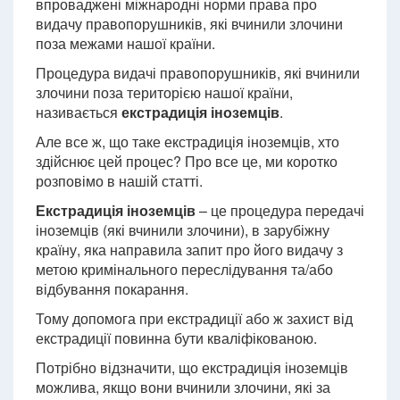
впроваджені міжнародні норми права про
видачу правопорушників, які вчинили злочини
поза межами нашої країни.
Процедура видачі правопорушників, які вчинили
злочини поза територією нашої країни,
називається
екстрадиція іноземців
.
Але все ж, що таке екстрадиція іноземців, хто
здійснює цей процес? Про все це, ми коротко
розповімо в нашій статті.
Екстрадиція іноземців
– це процедура передачі
іноземців (які вчинили злочини), в зарубіжну
країну, яка направила запит про його видачу з
метою кримінального переслідування та/або
відбування покарання.
Тому допомога при екстрадиції або ж захист від
екстрадиції повинна бути кваліфікованою.
Потрібно відзначити, що екстрадиція іноземців
можлива, якщо вони вчинили злочини, які за