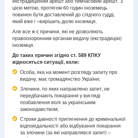
екстрадиційний арешт або тимчасовий арешт. З
цією метою, протягом 60 годин іноземець
повинен бути доставлений до слідчого судді,
який вже і «вирішить долю іноземця.
Але все ж є причини, які не дозволяють
правоохоронним органам видачу (екстрадицію)
іноземця.
До таких причин згідно ст. 589 КПКУ
відносяться ситуації, коли:
Особа, яка на момент розгляду запиту про
видачу, має громадянство України;
Злочини, по яких направлено запит, не
передбачають покарання у вигляді
позбавлення волі за українським
законодавством;
Строки давності притягнення до кримінальної
відповідальності або відбування покарання
за злочини (за які направлявся запит) –