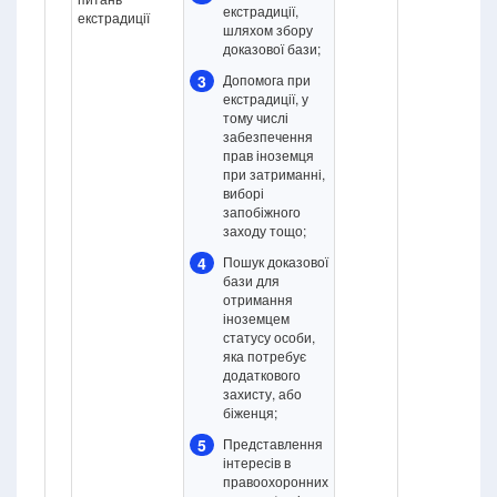
екстрадиції,
екстрадиції
шляхом збору
доказової бази;
3
Допомога при
екстрадиції, у
тому числі
забезпечення
прав іноземця
при затриманні,
виборі
запобіжного
заходу тощо;
4
Пошук доказової
бази для
отримання
іноземцем
статусу особи,
яка потребує
додаткового
захисту, або
біженця;
5
Представлення
інтересів в
правоохоронних