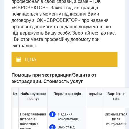
професіоналів своєї справи, а саме – ЮК
«ЄВРОВЕКТОР». Захист від екстрадиції
починається з моменту підписання Вами
договору з ЮК «ЄВРОВЕКТОР» про надання
правової допомоги та подання документів, що
підтверджують Вашу особу. Звертайтеся до нас,
і Ви отримаєте професійну допомогу при
екстрадиції.
ЦІНА
Помощь при экстрадиции/Защита от
экстрадиции. Стоимость услуг
№
Найменування
Перелік заходів
терміни
Вартість в
послуг
грн.
Представлення
1
Надання
Визначається
інтересів
консультації;
після
іноземців з
консультації
2
Захист від
питань