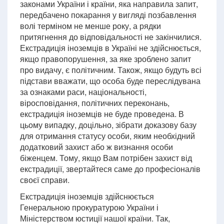
законами України і країни, яка направила запит,
передбачено покарання у вигляді позбавлення
волі терміном не менше року, а рядки
притягнення до відповідальності не закінчилися.
Екстрадиція іноземців в Україні не здійснюється,
якщо правопорушення, за яке зроблено запит
про видачу, є політичним. Також, якщо будуть всі
підстави вважати, що особа буде переслідувана
за ознаками раси, національності,
віросповідання, політичних переконань,
екстрадиція іноземців не буде проведена. В
цьому випадку, доцільно, зібрати доказову базу
для отримання статусу особи, яким необхідний
додатковий захист або ж визнання особи
біженцем. Тому, якщо Вам потрібен захист від
екстрадиції, звертайтеся саме до професіоналів
своєї справи.
Екстрадиція іноземців здійснюється
Генеральною прокуратурою України і
Міністерством юстиції нашої країни. Так,