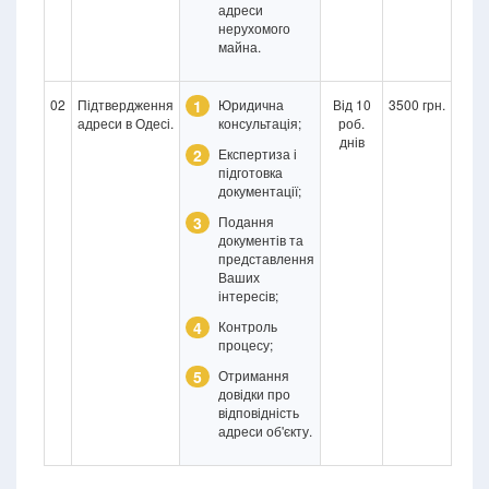
адреси
нерухомого
майна.
02
Підтвердження
1
Юридична
Від 10
3500 грн.
адреси в Одесі.
консультація;
роб.
днів
2
Експертиза і
підготовка
документації;
3
Подання
документів та
представлення
Ваших
інтересів;
4
Контроль
процесу;
5
Отримання
довідки про
відповідність
адреси об'єкту.