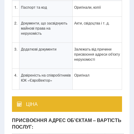
1.
Паспорт та код
Оригінали, копії
2.
Документи, що засвідчують
Акти, свідоцтва і т. д.
майнові права на
нерухомість
3.
Додаткові документи
Залежать від причини
присвоєння адреси об'єкту
нерухомості
4.
Довіреність на співробітників
Оригінал
ЮК «ЄвроВектор»
ЦІНА
ПРИСВОЄННЯ АДРЕС ОБ'ЄКТАМ – ВАРТІСТЬ
ПОСЛУГ: