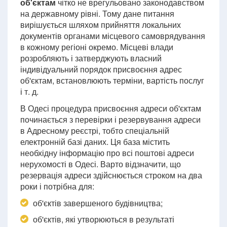
об'єктам
чітко не врегульовано законодавством
на державному рівні. Тому дане питання
вирішується шляхом прийняття локальних
документів органами місцевого самоврядування
в кожному регіоні окремо. Місцеві влади
розробляють і затверджують власний
індивідуальний порядок присвоєння адрес
об'єктам, встановлюють терміни, вартість послуг
і т. д.
В Одесі процедура присвоєння адреси об'єктам
починається з перевірки і резервування адреси
в Адресному реєстрі, тобто спеціальній
електронній базі даних. Ця база містить
необхідну інформацію про всі поштові адреси
нерухомості в Одесі. Варто відзначити, що
резервація адреси здійснюється строком на два
роки і потрібна для:
об'єктів завершеного будівництва;
об'єктів, які утворюються в результаті