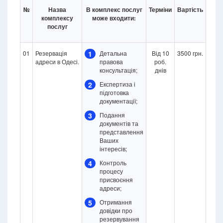
№
Назва
В комплекс послуг
Терміни
Вартість
комплексу
може входити:
послуг
01
Резервація
1
Детальна
Від 10
3500 грн.
адреси в Одесі.
правова
роб.
консультація;
днів
2
Експертиза і
підготовка
документації;
3
Подання
документів та
представлення
Ваших
інтересів;
4
Контроль
процесу
присвоєння
адреси;
5
Отримання
довідки про
резервування