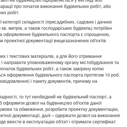
ларації про початок виконання будівельних робіт, або
их робіт.
III категорії складності (присадибних, садових і дачних
кв. метрів, а також господарських будівель) потрібен
ра оформлення будівельного паспорта є спрощеною,
зи проектної документації вищезазначених об'єктів
их і текстових матеріалів, а для його отримання
та і направити уповноваженому органу містобудування та
очаток будівельних робіт, а також завірену копію
ься оформлення будівельного паспорта протягом 10 роб.
повідомлення) і пакету документів, причому на
ладності, то тут необхідний не будівельний паспорт, а
б оформити дозвіл на будівництво об'єктів даної
і умови та обмеження, розробити проектну документацію,
ктної документації, далі – одержати дозвіл на виконання
уде ввести в експлуатацію об'єкт і отримати сертифікат