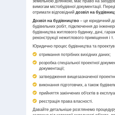
земельною ділянкою, має право на забудов
вимогам містобудівної документації. Перед
отримати відповідний
дозвіл на будівниц
Дозвіл на будівництво
– це юридичний до
будівельних робіт, підключення до інженер
будівництва житлового будинку, дачі, гара
реконструкції нежитлового приміщення і т. 
Юридично процес будівництва та проектува
отримання потрібних вихідних даних;
розробка спеціальної проектної докумен
документації;
затвердження вищезазначеної проектно
виконання підготовчих, а також будівел
прийняття закінчених об'єктів в експлуа
реєстрація права власності.
Давайте детальніше розглянемо процедуру
залежно від категорії складності об'єкта, 