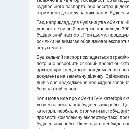
будівельного паспорта, або реєстрації дек
отримання дозволу на виконання будівельн
Так, наприклад, для будівництва об'єктів I-
ділянок не вище 2 поверхів площею до 300 
будівельний паспорт. При цьому, процеду
оскільки не вимагає обов'язкової експерти
нерухомості.
Будівельний паспорт складається з графічн
потрібно розробити ескізний проект об'єк
архітектури спеціальне повідомлення про п
документа на земельну ділянку. Здійснюєт
днів з дня надходження необхідної заяви (
безоплатній основі.
Коли мова йде про об'єкти IV-V категорії ск
дозвіл на виконання будівельних робіт. Що
категорії, необхідно отримати містобудівн
провести комплексну експертизу такої прое
будівельних робіт. Після цього необхідно б