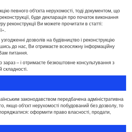
цію певного об'єкта нерухомості, тоді документом, що
 реконструкції, буде декларація про початок виконання
ру реконструкції Ви можете прочитати в статті:
ї».
годженні дозволів на будівництво і реконструкцію
вшись до нас, Ви отримаєте всеосяжну інформаційну
Вам питання.
 зараз – і отримаєте безкоштовне консультування з
й складності.
країнським законодавством передбачена адміністративна
го, якщо об'єкт нерухомості побудований без дозволу, то
поряджатися: оформити право власності, продати,