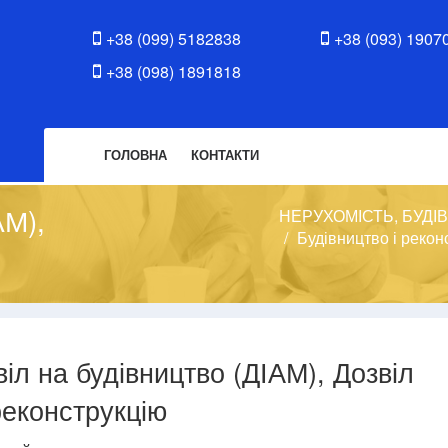
+38 (099) 5182838
+38 (093) 1907
+38 (098) 1891818
ГОЛОВНА
КОНТАКТИ
АМ),
НЕРУХОМІСТЬ, БУДІ
Будівництво і рекон
віл на будівництво (ДІАМ), Дозвіл
реконструкцію