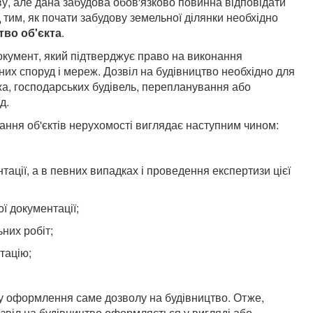
у, але дана забудова обов'язково повинна відповідати
 тим, як почати забудову земельної ділянки необхідно
тво об'єкта
.
кумент, який підтверджує право на виконання
них споруд і мереж. Дозвіл на будівництво необхідно для
жа, господарських будівель, перепланування або
д.
ння об'єктів нерухомості виглядає наступним чином:
тації, а в певних випадках і проведення експертизи цієї
ї документації;
ьних робіт;
тацію;
 оформлення саме дозволу на будівництво. Отже,
дозвіл на будівництво оформляється у вигляді або