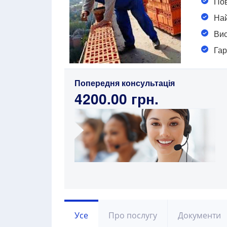
Пов
Най
Вис
Гар
Попередня консультація
4200.00 грн.
Усе
Про послугу
Документи