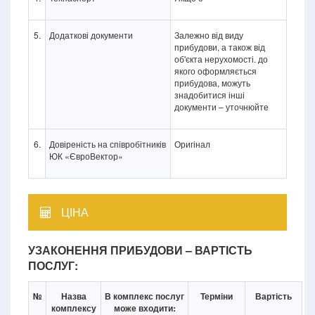
5.
Додаткові документи
Залежно від виду
прибудови, а також від
об'єкта нерухомості. до
якого оформляється
прибудова, можуть
знадобитися інші
документи – уточнюйте
6.
Довіреність на співробітників
Оригінал
ЮК «ЄвроВектор»
ЦІНА
УЗАКОНЕННЯ ПРИБУДОВИ – ВАРТІСТЬ
ПОСЛУГ:
№
Назва
В комплекс послуг
Терміни
Вартість
комплексу
може входити: