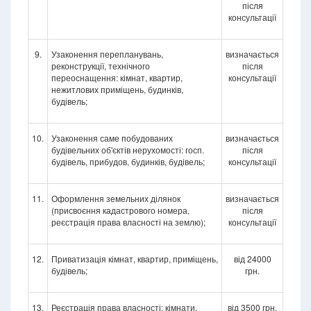
після
консультації
9.
Узаконення перепланувань,
визначається
реконструкції, технічного
після
переоснащення: кімнат, квартир,
консультації
нежитлових приміщень, будинків,
будівель;
10.
Узаконення саме побудованих
визначається
будівельних об'єктів нерухомості: госп.
після
будівель, прибудов, будинків, будівель;
консультації
11.
Оформлення земельних ділянок
визначається
(присвоєння кадастрового номера,
після
реєстрація права власності на землю);
консультації
12.
Приватизація кімнат, квартир, приміщень,
від 24000
будівель;
грн.
13.
Реєстрація права власності: кімнати,
від 3500 грн.