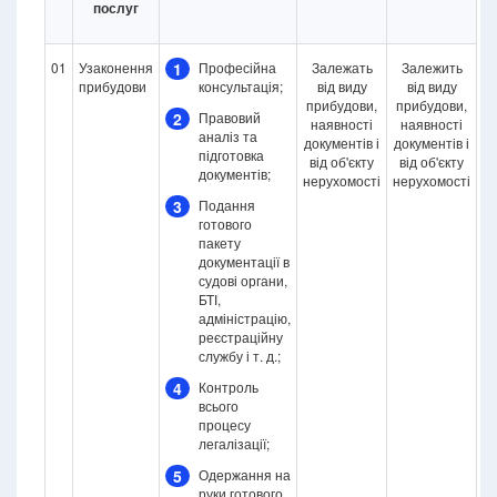
послуг
01
Узаконення
1
Професійна
Залежать
Залежить
прибудови
консультація;
від виду
від виду
прибудови,
прибудови,
2
Правовий
наявності
наявності
аналіз та
документів і
документів і
підготовка
від об'єкту
від об'єкту
документів;
нерухомості
нерухомості
3
Подання
готового
пакету
документації в
судові органи,
БТІ,
адміністрацію,
реєстраційну
службу і т. д.;
4
Контроль
всього
процесу
легалізації;
5
Одержання на
руки готового