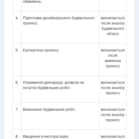
обмежень;
4.
Підготовка дизайнерського будівельного
визначається
проекту;
після аналізу
будівельного
об'єкту
5.
Експертиза проекту;
визначається
після
вивчення
проекту
6.
Отримання декларації, дозволу на
визначається
початок будівельних робіт;
після аналізу
проекту
7.
Виконання будівельних робіт;
визначається
після аналізу
проекту
8.
Введення в експлуатацію;
визначається