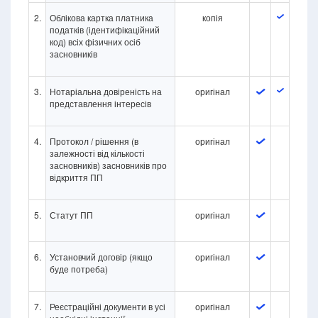
2.
Облікова картка платника
копія
податків (ідентифікаційний
код) всіх фізичних осіб
засновників
3.
Нотаріальна довіреність на
оригінал
представлення інтересів
4.
Протокол / рішення (в
оригінал
залежності від кількості
засновників) засновників про
відкриття ПП
5.
Статут ПП
оригінал
6.
Установчий договір (якщо
оригінал
буде потреба)
7.
Реєстраційні документи в усі
оригінал