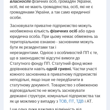
власності
фізичних осіб, громадян України,
осіб, які не мають громадянства, осіб, які не є
громадянами України, а так само юридичної
особи.
Засновувати приватне підприємство можуть
необмежена кількість
фізичних осіб
або одна
юридична особа. При цьому немає обмежень за
територіальною ознакою - засновники можуть
бути як резидентами так і
нерезидентами. Однією з особливостей ПП є те,
що в законодавстві відсутні вимоги до
Статутного фонду ПП. Статутний фонд може
дорівнювати навіть
одній гривні.
Частки участі
кожного засновника в приватному підприємстві
неподільні, якщо інше не передбачити в
статутному документі. Товариство з обмеженою
відповідальністю не можуть засновувати
державні структури, комунальні підприємства так
як це можливо у випадку з
ТОВ
,
ПТ
,
ТДВ
і АТ.
І ще одна дуже важлива відмінність від