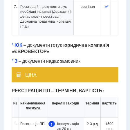
7.
Реєстраційні документи в усі
оригінал
необхідні інстанції (Державний
департамент реєстрації,
Державна податкова інспекція
і т.д.)
* ЮК
– документи готує
юридична компанія
«ЄВРОВЕКТОР»
* З
– документи надає замовник
ЦІНА
РЕЄСТРАЦІЯ ПП – ТЕРМІНИ, ВАРТІСТЬ:
№
найменування
перелік заходів
терміни
вартість
послуги
1.
Реєстрація ПП
1
Консультація
2-3 р.д
1500
до 20 хв.
грн.