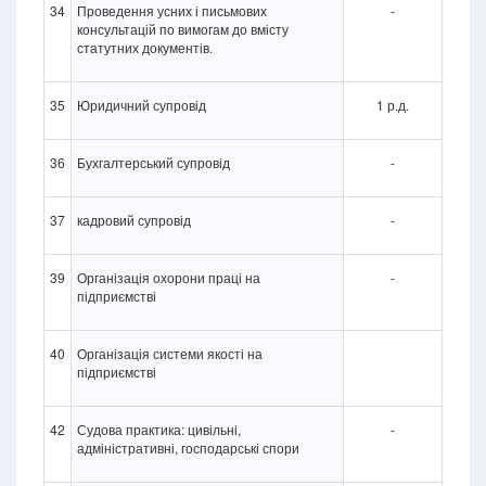
34
Проведення усних і письмових
-
консультацій по вимогам до вмісту
статутних документів.
35
Юридичний супровід
1 р.д.
36
Бухгалтерський супровід
-
37
кадровий супровід
-
39
Організація охорони праці на
-
підприємстві
40
Організація системи якості на
підприємстві
42
Судова практика: цивільні,
-
адміністративні, господарські спори