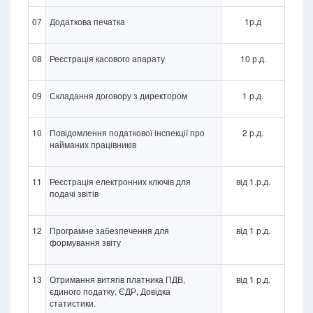
07
Додаткова печатка
1р.д
08
Реєстрація касового апарату
10 р.д.
09
Складання договору з директором
1 р.д.
10
Повідомлення податкової інспекції про
2 р.д.
найманих працівників
11
Реєстрація електронних ключів для
від 1.р.д.
подачі звітів
12
Програмне забезпечення для
від 1 р.д.
формування звіту
13
Отримання витягів платника ПДВ,
від 1 р.д.
єдиного податку, ЄДР, Довідка
статистики.