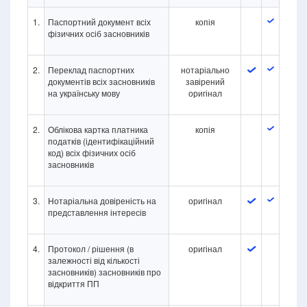
1.
Паспортний документ всіх
копія
фізичних осіб засновників
2.
Переклад паспортних
нотаріально
документів всіх засновників
завірений
на українську мову
оригінал
2.
Облікова картка платника
копія
податків (ідентифікаційний
код) всіх фізичних осіб
засновників
3.
Нотаріальна довіреність на
оригінал
представлення інтересів
4.
Протокол / рішення (в
оригінал
залежності від кількості
засновників) засновників про
відкриття ПП