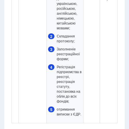
українською,
російською,
англійською,
німецькою,
китайською
мовами;
2
Складання
протоколу;
3
Заполненіе
реєстраційної
форми;
4
Регістрація
підприємства в
реєстрі,
реєстрація
статуту,
постановка на
облік до всіх
фондів;
5
отримання
виписки з ЄДР.