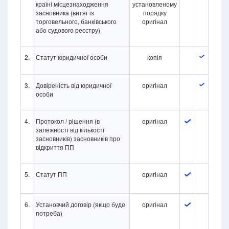
країні місцезнаходження
установленому
засновника (витяг із
порядку
торговельного, банківського
оригінал
або судового реєстру)
2.
Статут юридичної особи
копія
3.
Довіреність від юридичної
оригінал
особи
4.
Протокол / рішення (в
оригінал
залежності від кількості
засновників) засновників про
відкриття ПП
5.
Статут ПП
оригінал
6.
Установчий договір (якщо буде
оригінал
потреба)