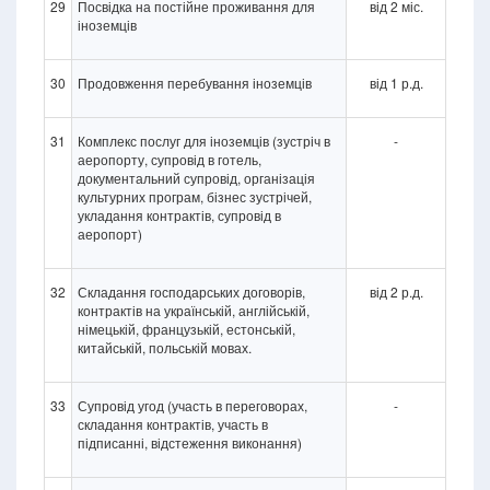
29
Посвідка на постійне проживання для
від 2 міс.
іноземців
30
Продовження перебування іноземців
від 1 р.д.
31
Комплекс послуг для іноземців (зустріч в
-
аеропорту, супровід в готель,
документальний супровід, організація
культурних програм, бізнес зустрічей,
укладання контрактів, супровід в
аеропорт)
32
Складання господарських договорів,
від 2 р.д.
контрактів на українській, англійській,
німецькій, французькій, естонській,
китайській, польській мовах.
33
Супровід угод (участь в переговорах,
-
складання контрактів, участь в
підписанні, відстеження виконання)