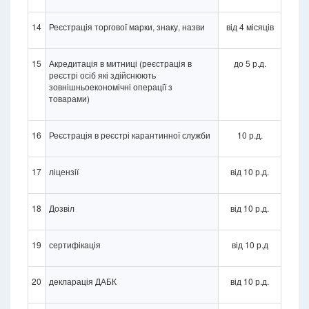
14
Реєстрація торгової марки, знаку, назви
від 4 місяців
15
Акредитація в митниці (реєстрація в
до 5 р.д.
реєстрі осіб які здійснюють
зовнішньоекономічні операції з
товарами)
16
Реєстрація в реєстрі карантинної служби
10 р.д.
17
ліцензії
від 10 р.д.
18
Дозвіл
від 10 р.д.
19
сертифікація
від 10 р.д
20
декларація ДАБК
від 10 р.д.