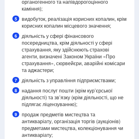
органогенного та напівдорогоцінного
каміння);
видобуток, реалізація корисних копалин, крім
5
корисних копалин місцевого значення;
діяльність у сфері фінансового
6
посередництва, крім діяльності у сфері
страхування, яку здійснюють страхові
агенти, визначені Законом України «Про
страхування», сюрвейєри, аварійні комісари
та аджастери;
діяльність з управління підприємствами;
7
надання послуг пошти (крім кур’єрської
8
діяльності) та зв’язку (крім діяльності, що не
підлягає ліцензуванню);
продаж предметів мистецтва та
9
антикваріату, організація торгів (аукціонів)
предметами мистецтва, колекціонування чи
антикваріату;