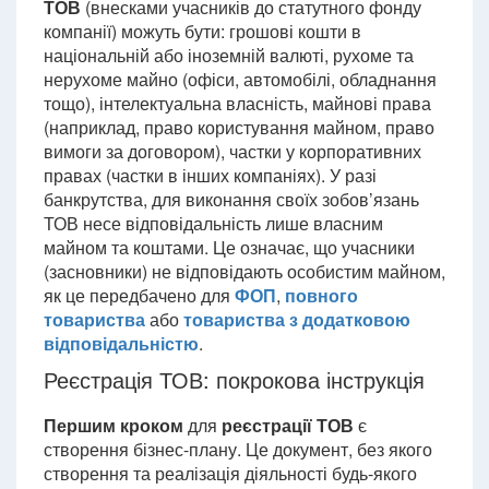
ТОВ
(внесками учасників до статутного фонду
компанії) можуть бути: грошові кошти в
національній або іноземній валюті, рухоме та
нерухоме майно (офіси, автомобілі, обладнання
тощо), інтелектуальна власність, майнові права
(наприклад, право користування майном, право
вимоги за договором), частки у корпоративних
правах (частки в інших компаніях). У разі
банкрутства, для виконання своїх зобов’язань
ТОВ несе відповідальність лише власним
майном та коштами. Це означає, що учасники
(засновники) не відповідають особистим майном,
як це передбачено для
ФОП
,
повного
товариства
або
товариства з додатковою
відповідальністю
.
Реєстрація ТОВ: покрокова інструкція
Першим кроком
для
реєстрації ТОВ
є
створення бізнес-плану. Це документ, без якого
створення та реалізація діяльності будь-якого