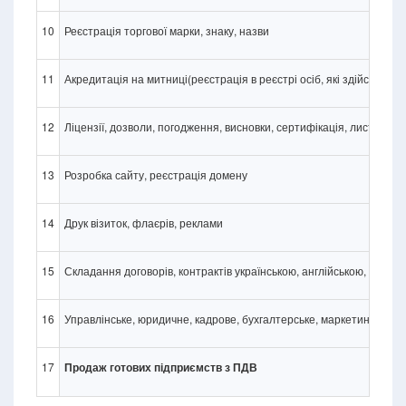
10
Реєстрація торгової марки, знаку, назви
11
Акредитація на митниці(реєстрація в реєстрі осіб, які здійснюють
12
Ліцензії, дозволи, погодження, висновки, сертифікація, листи в С
13
Розробка сайту, реєстрація домену
14
Друк візиток, флаєрів, реклами
15
Складання договорів, контрактів українською, англійською, німе
16
Управлінське, юридичне, кадрове, бухгалтерське, маркетингове о
17
Продаж готових підприємств з ПДВ