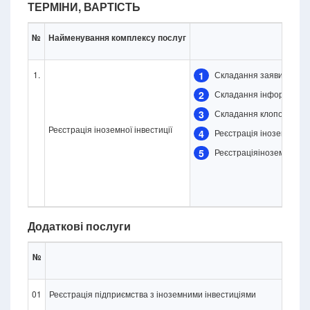
ТЕРМІНИ, ВАРТІСТЬ
№
Найменування комплексу послуг
1.
1
Складання заяви про ре
2
Складання інформаційно
3
Складання клопотання п
Реєстрація іноземної інвестиції
4
Реєстрація іноземної ін
5
Реєстраціяіноземної інв
Додаткові послуги
№
01
Реєстрація підприємства з іноземними інвестиціями