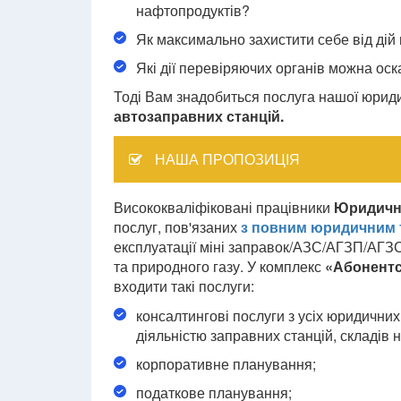
нафтопродуктів?
Як максимально захистити себе від дій
Які дії перевіряючих органів можна ос
Тоді Вам знадобиться послуга нашої юриди
автозаправних станцій.
НАША ПРОПОЗИЦІЯ
Висококваліфіковані працівники
Юридичн
послуг, пов'язаних
з повним юридичним 
експлуатації міні заправок/АЗС/АГЗП/АГЗС
та природного газу. У комплекс
«Абонентс
входити такі послуги:
консалтингові послуги з усіх юридичних
діяльністю заправних станцій, складів 
корпоративне планування;
податкове планування;