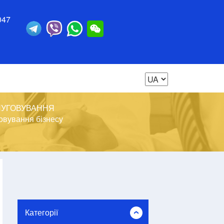
047
ЛУГОВУВАННЯ
овування бізнесу
Категорії