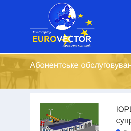
Абонентське обслуговува
ЮР
суп