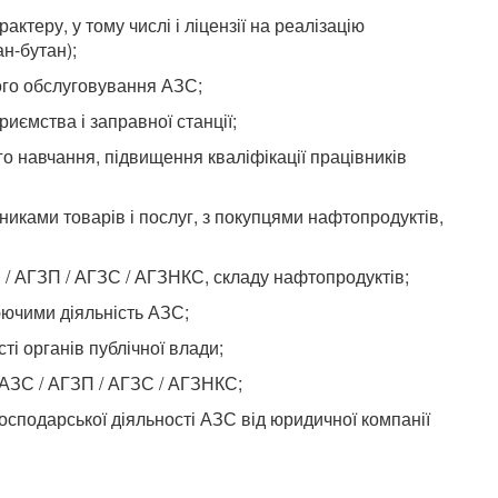
ктеру, у тому числі і ліцензії на реалізацію
ан-бутан);
ого обслуговування АЗС;
риємства і заправної станції;
го навчання, підвищення кваліфікації працівників
ьниками товарів і послуг, з покупцями нафтопродуктів,
 / АГЗП / АГЗС / АГЗНКС, складу нафтопродуктів;
юючими діяльність АЗС;
ті органів публічної влади;
 АЗС / АГЗП / АГЗС / АГЗНКС;
осподарської діяльності АЗС від юридичної компанії