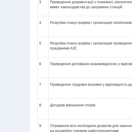
3
Приведення документації з пожежної, екологічної
вимог законодавства до заправних станцій
4
Розробка плану-графіка і організація обов'язко
5
Розробка плану-графіка і організація проведення
працівників АЗС
6
Приведення договірних взаємовідносин у відпов
7
Приведення трудових взаємин у відповідність д
8
Досудові вирішення спорів
9
Отримання всіх необхідних дозволів для законної
на роздрібну торгівлю нафтопродуктами