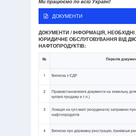
Ми працюємо по всій Україні!
ДОКУМЕНТИ
ДОКУМЕНТИ / ІНФОРМАЦІЯ, НЕОБХІДН
ЮРИДИЧНЕ ОБСЛУГОВУВАННЯ ВІД ДІЮЧ
НАФТОПРОДУКТІВ:
№
Перелік докумен
1
Виписка з ЄДР
2
Правовстановлюючі документи на земельну ділянк
купівлі-продажу и т.п.)
3
Локація на гугл мапі (координати) заправних пунк
нафтопродуктів
4
Виписка про державну реєстрацію, банківські ре