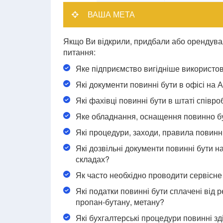
ВАША МЕТА
Якщо Ви відкрили, придбали або орендува
питання:
Яке підприємство вигідніше використов
Які документи повинні бути в офісі на 
Які фахівці повинні бути в штаті співро
Яке обладнання, оснащення повинно бу
Які процедури, заходи, правила повинн
Які дозвільні документи повинні бути н
складах?
Як часто необхідно проводити сервісн
Які податки повинні бути сплачені від р
пропан-бутану, метану?
Які бухгалтерські процедури повинні зд