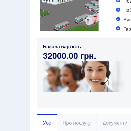
Пов
Най
Вис
Гар
Базова вартість
32000.00 грн.
Усе
Про послугу
Документи