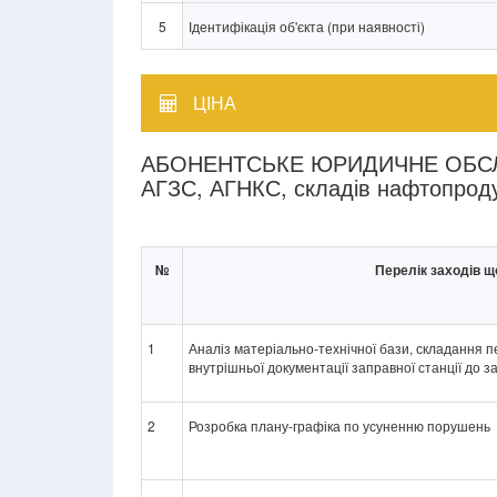
5
Ідентифікація об'єкта (при наявності)
ЦІНА
АБОНЕНТСЬКЕ ЮРИДИЧНЕ ОБСЛУ
АГЗС, АГНКС, складів нафтопродук
№
Перелік заходів щ
1
Аналіз матеріально-технічної бази, складання п
внутрішньої документації заправної станції до 
2
Розробка плану-графіка по усуненню порушень