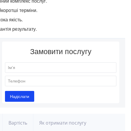
ний комплекс послуг.
коротші терміни.
ока якість.
антія результату.
Вартість
Як отримати послугу