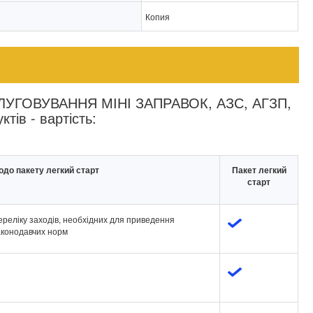
Копия
ГОВУВАННЯ МІНІ ЗАПРАВОК, АЗС, АГЗП,
тів - вартість:
одо пакету легкий старт
Пакет легкий
старт
ереліку заходів, необхідних для приведення
законодавчих норм