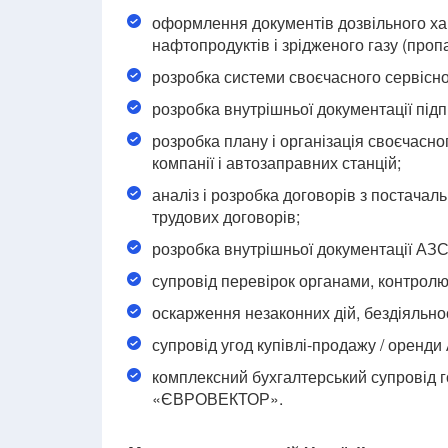
оформлення документів дозвільного хара
нафтопродуктів і зрідженого газу (проп
розробка системи своєчасного сервісн
розробка внутрішньої документації підп
розробка плану і організація своєчасно
компанії і автозаправних станцій;
аналіз і розробка договорів з постачал
трудових договорів;
розробка внутрішньої документації АЗС
супровід перевірок органами, контрол
оскарження незаконних дій, бездіяльнос
супровід угод купівлі-продажу / оренди
комплексний бухгалтерський супровід г
«ЄВРОВЕКТОР».