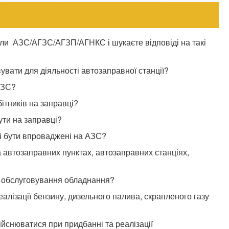
ли АЗС/АГЗС/АГЗП/АГНКС і шукаєте відповіді на такі
увати для діяльності автозаправної станції?
АЗС?
бітників на заправці?
ти на заправці?
і бути впроваджені на АЗС?
а автозаправних пунктах, автозаправних станціях,
е обслуговування обладнання?
еалізації бензину, дизельного палива, скрапленого газу
ійснюватися при придбанні та реалізації