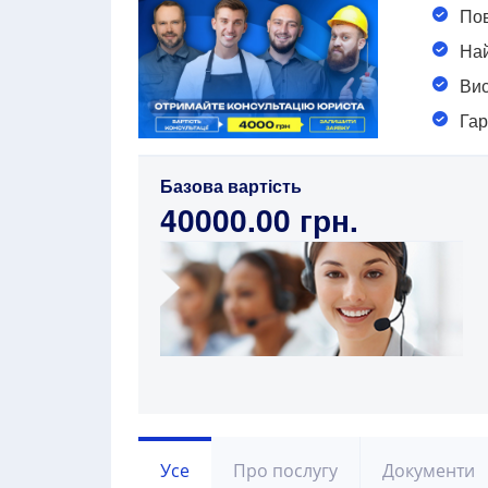
Пов
Най
Вис
Гар
Базова вартість
40000.00 грн.
Усе
Про послугу
Документи