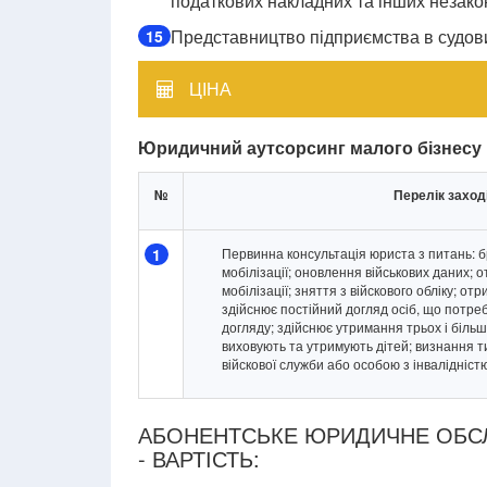
податкових накладних та інших незако
Представництво підприємства в судових
15
ЦІНА
Юридичний аутсорсинг малого бізнесу в
№
Перелік заход
1
Первинна консультація юриста з питань: б
мобілізації; оновлення військових даних; о
мобілізації; зняття з війскового обліку; от
здійснює постійний догляд осіб, що потре
догляду; здійснює утримання трьох і більш
виховують та утримують дітей; визнання 
війскової служби або особою з інвалідніст
АБОНЕНТСЬКЕ ЮРИДИЧНЕ ОБСЛ
- ВАРТІСТЬ: