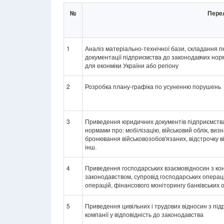
№
Перел
1
Аналіз матеріально-технічної бази, складання п
документації підприємства до законодавчих но
для еконміки України або регіону
2
Розробка плану-графіка по усуненню порушень
3
Приведення юридичних документів підприємства т
нормами про: мобілізацію, військовий облік, ви
бронювання військовозобов'язаних, відстрочку від 
інш.
4
Приведення господарських взаємовідносин з кон
законодавством, супровід господарських операцій
операцій, фінансового моніторингу банківських
5
Приведення цивільних і трудових відносин з пі
компанії у відповідність до законодавства