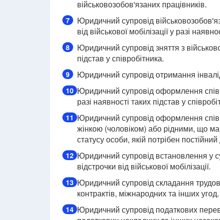
військовозобов'язаних працівників.
Юридичний супровід військовозобов'я
7
від військової мобілізації у разі наявно
Юридичний супровід зняття з військово
8
підстав у співробітника.
Юридичний супровід отримання інвалідн
9
Юридичний супровід оформлення співро
10
разі наявності таких підстав у співробі
Юридичний супровід оформлення співро
11
жінкою (чоловіком) або рідними, що ма
статусу особи, якій потрібен постійний
Юридичний супровід встановлення у су
12
відстрочки від військової мобілізації.
Юридичний супровід складання трудови
13
контрактів, міжнародних та інших угод.
Юридичний супровід податкових перев
14