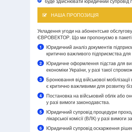
буде здійснювати юридичний супровід 
НАША ПРОПОЗИЦІЯ
Укладення угоди на абонентське обслугову
ЄВРОВЕКТОР. Що ми пропонуємо в пакеті
Юридичний аналіз документів підприє
1
критично важливого підприємства для 
Юридичне оформлення підстав для ви
2
економіки України, у разі такої спромо
Бронювання від військової мобілізації в
3
є критично важливими для розвитку біз
Постановка на військовий облік або о
4
у разі вимоги законодавства.
Юридичний супровід процедури проход
5
лікарської комісії (ВЛК) у разі вимоги 
Юридичний супровід оскарження рішен
6