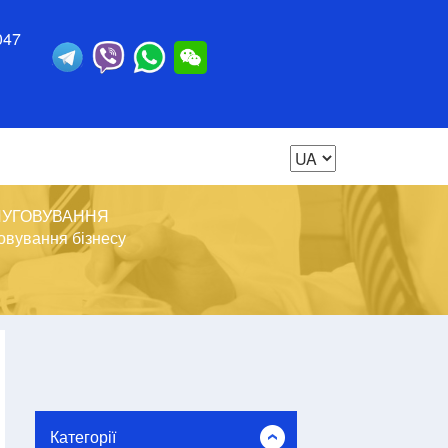
047
ЛУГОВУВАННЯ
овування бізнесу
Категорії