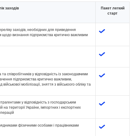
ік заходів
Пакет легкий
старт
ереліку заходів, необхідних для приведення
рм щодо визнання підприємства критично важливим
а співробітників у відповідність із законодавчими
значення підприємства критично важливим,
військової мобілізації, зняття з військоого обліку та
трагентами у відповідність з господарським
 на території України, імпортних і експортних
 операцій
дрядниками фізичними особами і працівниками