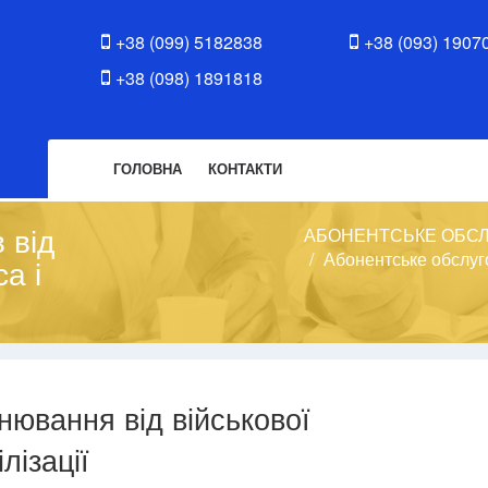
+38 (099) 5182838
+38 (093) 1907
+38 (098) 1891818
ГОЛОВНА
КОНТАКТИ
 від
АБОНЕНТСЬКЕ ОБС
Абонентське обслуг
а і
нювання від військової
лізації