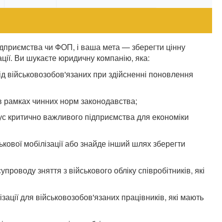
ідприємства чи ФОП, і ваша мета — зберегти цінну
ації. Ви шукаєте юридичну компанію, яка:
д військовозобов'язаних при здійсненні поновлення
 в рамках чинних норм законодавства;
ус критично важливого підприємства для економіки
ькової мобілізації або знайде інший шлях зберегти
проводу зняття з військового обліку співробітників, які
ізації для військовозобов'язаних працівників, які мають