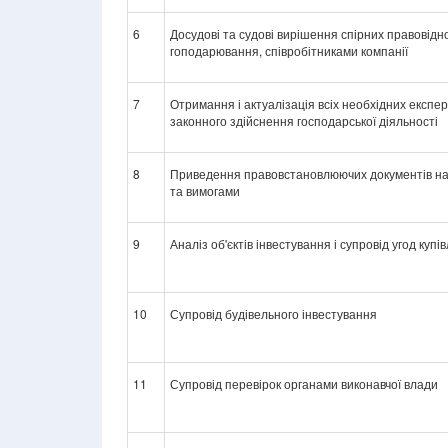
6
Досудові та судові вирішення спірних правовідн
гоподарювання, співробітниками компанії
7
Отримання і актуалізація всіх необхідних експерт
законного здійснення господарської діяльності
8
Приведення правовстановлюючих документів на з
та вимогами
9
Аналіз об'єктів інвестування і супровід угод куп
10
Супровід будівельного інвестування
11
Супровід перевірок органами виконавчої влади