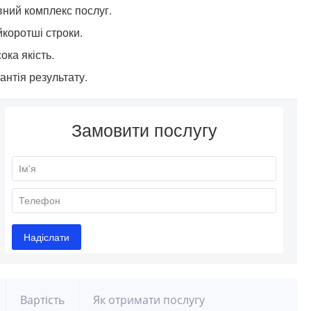
ний комплекс послуг.
коротші строки.
ока якість.
антія результату.
Вартість
Як отримати послугу