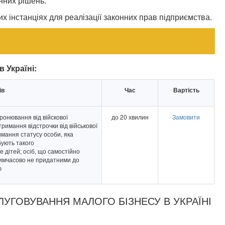
нних рішень.
 інстанціях для реалізації законних прав підприємства.
 Україні:
ів
Час
Вартість
ронювання від війскової
до 20 хвилин
Замовити
тримання відстрочки від військової
римання статусу особи, яка
бують такого
е дітей; осіб, що самостійно
тимчасово не придатними до
ю
УГОВУВАННЯ МАЛОГО БІЗНЕСУ В УКРАЇНІ