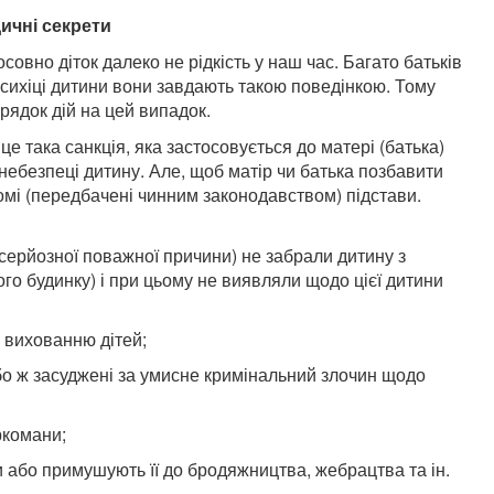
ичні секрети
совно діток далеко не рідкість у наш час. Багато батьків
 психіці дитини вони завдають такою поведінкою. Тому
рядок дій на цей випадок.
це така санкція, яка застосовується до матері (батька)
 небезпеці дитину. Але, щоб матір чи батька позбавити
гомі (передбачені чинним законодавством) підстави.
 серйозної поважної причини) не забрали дитину з
го будинку) і при цьому не виявляли щодо цієї дитини
о вихованню дітей;
бо ж засуджені за умисне кримінальний злочин щодо
ркомани;
або примушують її до бродяжництва, жебрацтва та ін.