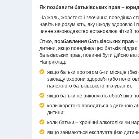
Як позбавити батьківських прав – юрид
На жаль, жорстока і злочинна поведінка сто
навіть не розуміють, яку шкоду здоров'ю і
чинне законодавство встановлює чіткий по
Отже,
позбавлення батьківських прав
– 
дитини, якщо поведінка цих батьків піддає
батьківських прав, повинні бути дійсно ва
Наприклад:
якщо батьки протягом 6-ти місяців (без
закладу охорони здоров'я (або пологово
належного батьківського піклування;
якщо батьки не виконують обов'язків п
коли жорстоко поводяться з дитиною а
дитини;
коли батьки – хронічні алкоголіки чи на
якщо займаються експлуатацією дитини 