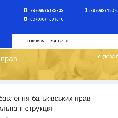
+38 (099) 5182838
+38 (093) 1907
+38 (098) 1891818
ГОЛОВНА
КОНТАКТИ
 прав –
СУДОВА 
бавлення батьківських прав –
альна інструкція