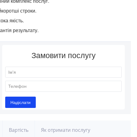
ний комплекс послуг.
коротші строки.
ока якість.
антія результату.
Вартість
Як отримати послугу