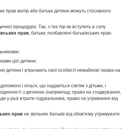
ких прав матір або батька дитини можуть стосовного
ичної процедури. Так, з тих пір як вступить в силу
івських прав
, батьки, позбавлені батьківських прав:
льниками;
ами цієї дитини;
ню дитини і втрачають свої особисті немайнові права на
допомоги і пільги, що надаються сім'ям з дітьми, і
рідненості з дитиною (наприклад: право на спадкування,
ди у разі втрати годувальника, право на утримання від
ьких прав
не звільняє батьків від обов'язку утримувати