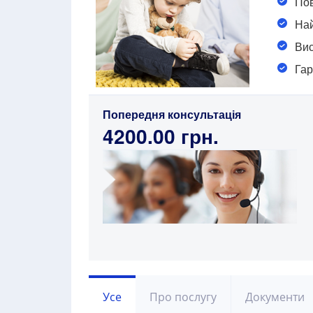
Пов
Най
Вис
Гар
Попередня консультація
4200.00 грн.
Усе
Про послугу
Документи