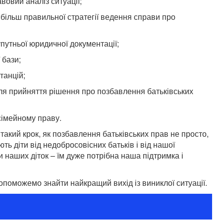
вовий аналіз ситуації;
більш правильної стратегії ведення справи про
упутньої юридичної документації;
 бази;
станцій;
ля прийняття рішення про позбавлення батьківських
сімейному праву.
акий крок, як позбавлення батьківських прав не просто,
ть діти від недобросовісних батьків і від нашої
 наших діток – їм дуже потрібна наша підтримка і
опоможемо знайти найкращий вихід із виниклої ситуації.