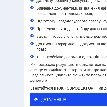
Детальну юридичну консультацію та пра
Вивчення документації, визначення най
позбавлення батьківських прав;
Підготовку і подачу судового позову і с
Проведення заходів по збору доказової
Захист інтересів клієнта в судах всіх ін
Допомога в оформленні документів піс
прав;
Інша необхідна допомога адвокатів по 
Ми прекрасно розуміємо, що зважитися на т
але ще складніше спостерігати як страждаю
бездіяльності. Давайте любити та поважати
допомога.
Звертайтеся в
ЮК «ЄВРОВЕКТОР»
і ми д
ДЕТАЛЬНІШЕ: