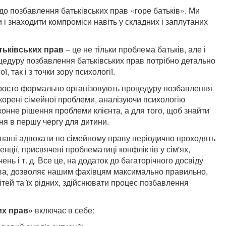
до позбавлення батьківських прав «горе батьків». Ми
і знаходити компроміси навіть у складних і заплутаних
тьківських прав
– це не тільки проблема батьків, але і
оцедуру позбавлення батьківських прав потрібно детально
 так і з точки зору психології.
росто формально організовують процедуру позбавлення
корені сімейної проблеми, аналізуючи психологію
конне рішення проблеми клієнта, а для того, щоб знайти
я в першу чергу для дитини.
і наші адвокати по сімейному праву періодично проходять
енції, присвячені проблематиці конфліктів у сім'ях,
чень і т. д. Все це, на додаток до багаторічного досвіду
рава, дозволяє нашим фахівцям максимально правильно,
ітей та їх рідних, здійснювати процес позбавлення
их прав»
включає в себе: