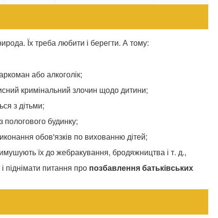
ирода. Їх треба любити і берегти. А тому:
аркоман або алкоголік;
мисний кримінальний злочин щодо дитини;
ся з дітьми;
з пологового будинку;
иконання обов'язків по вихованню дітей;
имушують їх до жебракування, бродяжництва і т. д.,
 і піднімати питання про
позбавлення батьківських