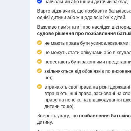
навчальний або інший дитячий заклад.
Варто відзначити, що позбавити батьківсь
однієї дитини або ж щодо всіх їхніх дітей.
Важливо пам'ятати і про наслідки цієї юрид
судове рішення про позбавлення батьк
не мають права бути усиновлювачами;
не можуть стати опікунами або піклува
перестають бути законними представник
звільняються від обов'язків по вихован
неї;
втрачають свої права на різні державні 
втрачають інші права, засновані на спо
право на пенсію, на відшкодування шко
дитини тощо).
Зверніть увагу, що
позбавлення батьківс
дитину.