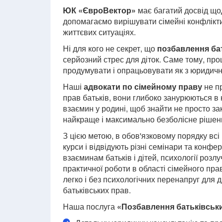
ЮК «ЄвроВектор»
має багатий досвід що
допомагаємо вирішувати сімейні конфлікти 
життєвих ситуаціях.
Ні для кого не секрет, що
позбавлення ба
серйозний стрес для діток. Саме тому, пр
продумувати і опрацьовувати як з юридичної,
Наші
адвокати по сімейному праву
не п
прав батьків, вони глибоко занурюються в 
взаємин у родині, щоб знайти не просто за
найкраще і максимально безболісне рішенн
З цією метою, в обов'язковому порядку вс
курси і відвідують різні семінари та конфер
взаєминам батьків і дітей, психології розлу
практичної роботи в області сімейного п
легко і без психологічних перенапруг для д
батьківських прав.
Наша послуга
«Позбавлення батьківськ